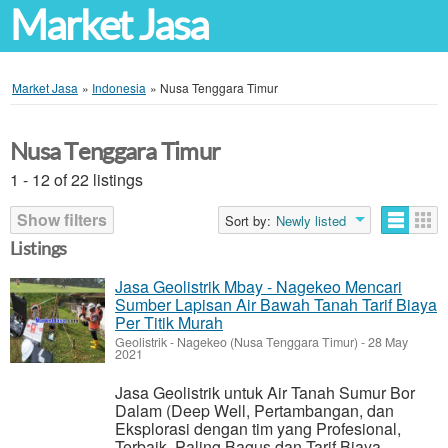
Market Jasa
Market Jasa
»
Indonesia
»
Nusa Tenggara Timur
Nusa Tenggara Timur
1 - 12 of 22 listings
Show filters
Sort by:
Newly listed
Listings
Jasa Geolistrik Mbay - Nagekeo Mencari
Sumber Lapisan Air Bawah Tanah Tarif Biaya
Per Titik Murah
Geolistrik
-
Nagekeo (Nusa Tenggara Timur)
-
28 May
2021
Jasa Geolistrik untuk Air Tanah Sumur Bor
Dalam (Deep Well, Pertambangan, dan
Eksplorasi dengan tim yang Profesional,
Terbaik, Paling Bagus dan Tarif Biaya