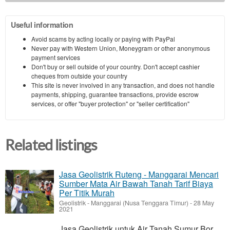
Useful information
Avoid scams by acting locally or paying with PayPal
Never pay with Western Union, Moneygram or other anonymous
payment services
Don't buy or sell outside of your country. Don't accept cashier
cheques from outside your country
This site is never involved in any transaction, and does not handle
payments, shipping, guarantee transactions, provide escrow
services, or offer "buyer protection" or "seller certification"
Related listings
Jasa Geolistrik Ruteng - Manggarai Mencari
Sumber Mata Air Bawah Tanah Tarif Biaya
Per Titik Murah
Geolistrik
-
Manggarai (Nusa Tenggara Timur)
-
28 May
2021
Jasa Geolistrik untuk Air Tanah Sumur Bor