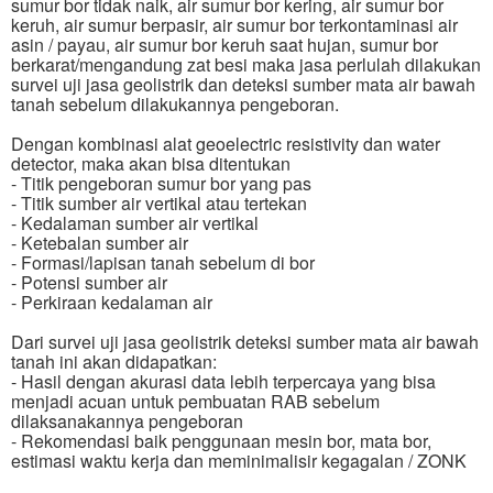
sumur bor tidak naik, air sumur bor kering, air sumur bor
keruh, air sumur berpasir, air sumur bor terkontaminasi air
asin / payau, air sumur bor keruh saat hujan, sumur bor
berkarat/mengandung zat besi maka jasa perlulah dilakukan
survei uji jasa geolistrik dan deteksi sumber mata air bawah
tanah sebelum dilakukannya pengeboran.
Dengan kombinasi alat geoelectric resistivity dan water
detector, maka akan bisa ditentukan
- Titik pengeboran sumur bor yang pas
- Titik sumber air vertikal atau tertekan
- Kedalaman sumber air vertikal
- Ketebalan sumber air
- Formasi/lapisan tanah sebelum di bor
- Potensi sumber air
- Perkiraan kedalaman air
Dari survei uji jasa geolistrik deteksi sumber mata air bawah
tanah ini akan didapatkan:
- Hasil dengan akurasi data lebih terpercaya yang bisa
menjadi acuan untuk pembuatan RAB sebelum
dilaksanakannya pengeboran
- Rekomendasi baik penggunaan mesin bor, mata bor,
estimasi waktu kerja dan meminimalisir kegagalan / ZONK