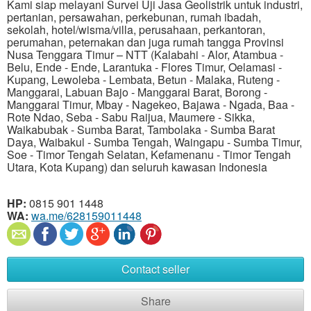
Kami siap melayani Survei Uji Jasa Geolistrik untuk industri,
pertanian, persawahan, perkebunan, rumah ibadah,
sekolah, hotel/wisma/villa, perusahaan, perkantoran,
perumahan, peternakan dan juga rumah tangga Provinsi
Nusa Tenggara Timur – NTT (Kalabahi - Alor, Atambua -
Belu, Ende - Ende, Larantuka - Flores Timur, Oelamasi -
Kupang, Lewoleba - Lembata, Betun - Malaka, Ruteng -
Manggarai, Labuan Bajo - Manggarai Barat, Borong -
Manggarai Timur, Mbay - Nagekeo, Bajawa - Ngada, Baa -
Rote Ndao, Seba - Sabu Raijua, Maumere - Sikka,
Waikabubak - Sumba Barat, Tambolaka - Sumba Barat
Daya, Waibakul - Sumba Tengah, Waingapu - Sumba Timur,
Soe - Timor Tengah Selatan, Kefamenanu - Timor Tengah
Utara, Kota Kupang) dan seluruh kawasan Indonesia
HP:
0815 901 1448
WA:
wa.me/628159011448
Contact seller
Share