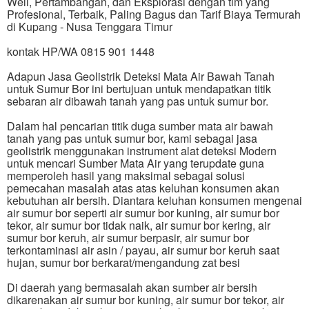
Well, Pertambangan, dan Eksplorasi dengan tim yang
Profesional, Terbaik, Paling Bagus dan Tarif Biaya Termurah
di Kupang - Nusa Tenggara Timur
kontak HP/WA 0815 901 1448
Adapun Jasa Geolistrik Deteksi Mata Air Bawah Tanah
untuk Sumur Bor ini bertujuan untuk mendapatkan titik
sebaran air dibawah tanah yang pas untuk sumur bor.
Dalam hal pencarian titik duga sumber mata air bawah
tanah yang pas untuk sumur bor, kami sebagai jasa
geolistrik menggunakan instrument alat deteksi Modern
untuk mencari Sumber Mata Air yang terupdate guna
memperoleh hasil yang maksimal sebagai solusi
pemecahan masalah atas atas keluhan konsumen akan
kebutuhan air bersih. Diantara keluhan konsumen mengenai
air sumur bor seperti air sumur bor kuning, air sumur bor
tekor, air sumur bor tidak naik, air sumur bor kering, air
sumur bor keruh, air sumur berpasir, air sumur bor
terkontaminasi air asin / payau, air sumur bor keruh saat
hujan, sumur bor berkarat/mengandung zat besi
Di daerah yang bermasalah akan sumber air bersih
dikarenakan air sumur bor kuning, air sumur bor tekor, air