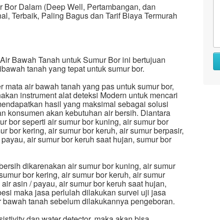
ur Bor Dalam (Deep Well, Pertambangan, dan
al, Terbaik, Paling Bagus dan Tarif Biaya Termurah
 Air Bawah Tanah untuk Sumur Bor ini bertujuan
dibawah tanah yang tepat untuk sumur bor.
r mata air bawah tanah yang pas untuk sumur bor,
akan instrument alat deteksi Modern untuk mencari
mendapatkan hasil yang maksimal sebagai solusi
n konsumen akan kebutuhan air bersih. Diantara
bor seperti air sumur bor kuning, air sumur bor
mur bor kering, air sumur bor keruh, air sumur berpasir,
/ payau, air sumur bor keruh saat hujan, sumur bor
bersih dikarenakan air sumur bor kuning, air sumur
r sumur bor kering, air sumur bor keruh, air sumur
 air asin / payau, air sumur bor keruh saat hujan,
si maka jasa perlulah dilakukan survei uji jasa
air bawah tanah sebelum dilakukannya pengeboran.
istivity dan water detector, maka akan bisa