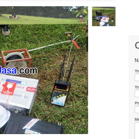
C
N
Yo
Yo
Ph
Me