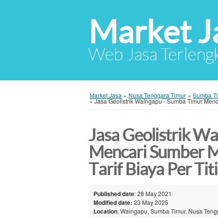
Market J
Web Jasa Terlengk
Market Jasa
»
Nusa Tenggara Timur
»
Sumba T
»
Jasa Geolistrik Waingapu - Sumba Timur Menca
Jasa Geolistrik W
Mencari Sumber M
Tarif Biaya Per T
Published date
: 28 May 2021
Modified date:
23 May 2025
Location
: Waingapu, Sumba Timur, Nusa Tengg