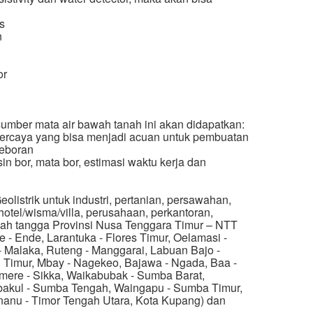
s
n
or
i sumber mata air bawah tanah ini akan didapatkan:
erpercaya yang bisa menjadi acuan untuk pembuatan
eboran
 bor, mata bor, estimasi waktu kerja dan
olistrik untuk industri, pertanian, persawahan,
otel/wisma/villa, perusahaan, perkantoran,
ah tangga Provinsi Nusa Tenggara Timur – NTT
e - Ende, Larantuka - Flores Timur, Oelamasi -
 Malaka, Ruteng - Manggarai, Labuan Bajo -
 Timur, Mbay - Nagekeo, Bajawa - Ngada, Baa -
mere - Sikka, Waikabubak - Sumba Barat,
bakul - Sumba Tengah, Waingapu - Sumba Timur,
nanu - Timor Tengah Utara, Kota Kupang) dan