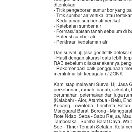
ditentukan
- Titik pengeboran sumur bor yang pa
- Titik sumber air vertikal atau terteka
- Kedalaman sumber air vertikal
- Ketebalan sumber air
- Formasi/lapisan tanah sebelum di b
- Potensi sumber air
- Perkiraan kedalaman air
Dari survei uji jasa geolistrik deteks
- Hasil dengan akurasi data lebih t
RAB sebelum dilaksanakannya peng
- Rekomendasi baik penggunaan mesin
meminimalisir kegagalan / ZONK
Kami siap melayani Survei Uji Jasa Ge
perkebunan, rumah ibadah, sekolah, h
perumahan, peternakan dan juga rum
(Kalabahi - Alor, Atambua - Belu, End
Kupang, Lewoleba - Lembata, Betun -
Manggarai Barat, Borong - Manggarai
Rote Ndao, Seba - Sabu Raijua, Mau
Tambolaka - Sumba Barat Daya, Wai
Soe - Timor Tengah Selatan, Kefame
seluruh kawasan Indonesia