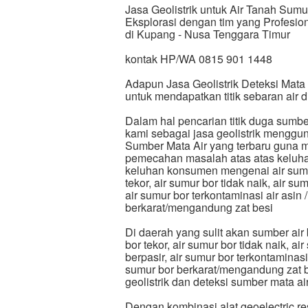
Jasa Geolistrik untuk Air Tanah Sum
Eksplorasi dengan tim yang Profesion
di Kupang - Nusa Tenggara Timur
kontak HP/WA 0815 901 1448
Adapun Jasa Geolistrik Deteksi Mata
untuk mendapatkan titik sebaran air 
Dalam hal pencarian titik duga sumbe
kami sebagai jasa geolistrik menggun
Sumber Mata Air yang terbaru guna 
pemecahan masalah atas atas keluha
keluhan konsumen mengenai air sumur 
tekor, air sumur bor tidak naik, air su
air sumur bor terkontaminasi air asin 
berkarat/mengandung zat besi
Di daerah yang sulit akan sumber air 
bor tekor, air sumur bor tidak naik, ai
berpasir, air sumur bor terkontaminasi
sumur bor berkarat/mengandung zat be
geolistrik dan deteksi sumber mata 
Dengan kombinasi alat geoelectric res