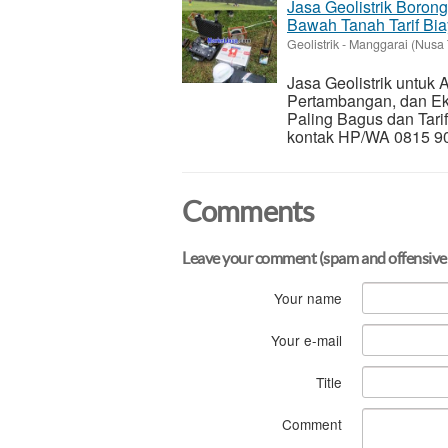
Jasa Geolistrik Boron
Bawah Tanah Tarif Biay
Geolistrik
-
Manggarai (Nusa 
Jasa Geolistrik untuk
Pertambangan, dan Eks
Paling Bagus dan Tari
kontak HP/WA 0815 90
Comments
Leave your comment (spam and offensive
Your name
Your e-mail
Title
Comment