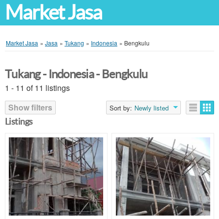
Market Jasa
Market Jasa
»
Jasa
»
Tukang
»
Indonesia
»
Bengkulu
Tukang - Indonesia - Bengkulu
1 - 11 of 11 listings
Show filters
Sort by:
Newly listed
Listings