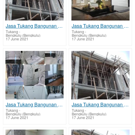
Jasa Tukang Bangunan di Ratu Agung
Jasa Tukang Bangunan di Gading Cempaka
Tukang
-
Tukang
-
Bengkulu (Bengkulu)
Bengkulu (Bengkulu)
17 June 2021
17 June 2021
Jasa Tukang Bangunan di Teluk Segara
Jasa Tukang Bangunan di Ratu Samban
Tukang
-
Tukang
-
Bengkulu (Bengkulu)
Bengkulu (Bengkulu)
17 June 2021
17 June 2021