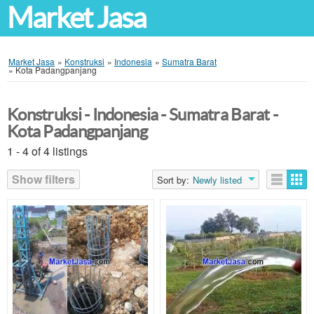
Market Jasa
Market Jasa
»
Konstruksi
»
Indonesia
»
Sumatra Barat
»
Kota Padangpanjang
Konstruksi - Indonesia - Sumatra Barat -
Kota Padangpanjang
1 - 4 of 4 listings
Show filters
Sort by:
Newly listed
Listings