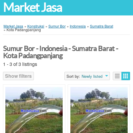
Market Jasa
Market Jasa
»
Konstruksi
»
Sumur Bor
»
Indonesia
»
Sumatra Barat
»
Kota Padangpanjang
Sumur Bor - Indonesia - Sumatra Barat -
Kota Padangpanjang
1 - 3 of 3 listings
Show filters
Sort by:
Newly listed
Listings