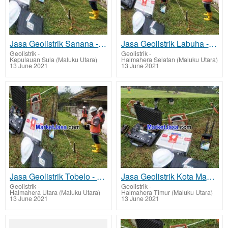
Jasa Geolistrik Sanana - Kepulauan Sula Mencari Sumber Lapisan Air Bawah Tanah Tarif Biaya Per Titik
Jasa Geolistrik Labuha - Halmahera Selatan Mencari Sumber Mata Air Bawah Tanah Tarif Biaya Per Titik
Geolistrik
-
Geolistrik
-
Kepulauan Sula (Maluku Utara)
Halmahera Selatan (Maluku Utara)
13 June 2021
13 June 2021
Jasa Geolistrik Tobelo - Halmahera Utara Mencari Sumber Mata Air Bawah Tanah Tarif Biaya Per Titik M
Jasa Geolistrik Kota Maba - Halmahera Timur Mencari Sumber Lapisan Air Bawah Tanah Tarif Biaya Per T
Geolistrik
-
Geolistrik
-
Halmahera Utara (Maluku Utara)
Halmahera Timur (Maluku Utara)
13 June 2021
13 June 2021