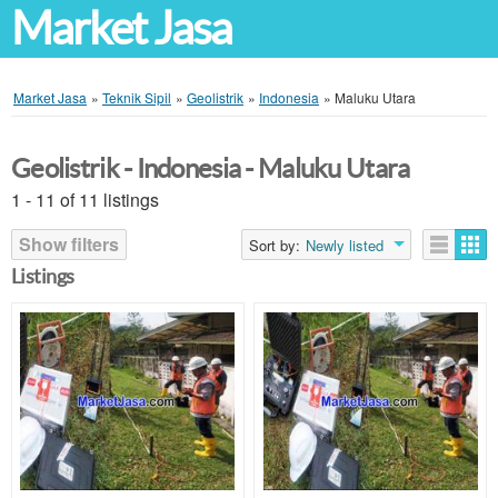
Market Jasa
Market Jasa
»
Teknik Sipil
»
Geolistrik
»
Indonesia
»
Maluku Utara
Geolistrik - Indonesia - Maluku Utara
1 - 11 of 11 listings
Show filters
Sort by:
Newly listed
Listings