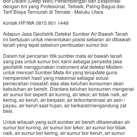
Bor Dalam (Deep Well) Pertambangan dan Eksplorasi
dengan tim yang Profesional, Terbaik, Paling Bagus dan
Tarif Biaya Termurah di Ternate - Maluku Utara
kontak HP/WA 0815 901 1448
Adapun Jasa Geolistrik Deteksi Sumber Air Bawah Tanah
ini bertujuan untuk menentukan posisi sebaran air dibawah
tanah yang tepat sebelum pembuatan sumur bor.
Dalam hal pencarian titik sumber mata air bawah tanah
yang pas untuk sumur bor, kami sebagai penyedia jasa
geolistrik menggunakan instrument alat deteksi Modern
untuk mencari Sumber Mata Air yang terupdate guna
memperoleh hasil yang maksimal sebagai solusi
pemecahan masalah atas atas keluhan konsumen akan
kebutuhan air bersih. Diantara keluhan konsumen mengenai
air sumur bor seperti air kuning, air tekor, air tidak naik, air
kering, air keruh, air berpasir, air terkontaminasi air asin /
payau, air keruh saat hujan, air berkarat/mengandung zat
besi.
Untuk wilauah yang sulit sumber air bersih dikarenakan air
sumur bor kuning, air sumur bor tekor, air sumur bor tidak
naik, air sumur bor kering, air sumur bor keruh, air sumur