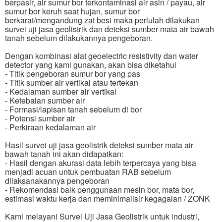
berpasir, air sumur bor terkontaminasi air asin / payau, air
sumur bor keruh saat hujan, sumur bor
berkarat/mengandung zat besi maka perlulah dilakukan
survei uji jasa geolistrik dan deteksi sumber mata air bawah
tanah sebelum dilakukannya pengeboran.
Dengan kombinasi alat geoelectric resistivity dan water
detector yang kami gunakan, akan bisa diketahui
- Titik pengeboran sumur bor yang pas
- Titik sumber air vertikal atau tertekan
- Kedalaman sumber air vertikal
- Ketebalan sumber air
- Formasi/lapisan tanah sebelum di bor
- Potensi sumber air
- Perkiraan kedalaman air
Hasil survei uji jasa geolistrik deteksi sumber mata air
bawah tanah ini akan didapatkan:
- Hasil dengan akurasi data lebih terpercaya yang bisa
menjadi acuan untuk pembuatan RAB sebelum
dilaksanakannya pengeboran
- Rekomendasi baik penggunaan mesin bor, mata bor,
estimasi waktu kerja dan meminimalisir kegagalan / ZONK
Kami melayani Survei Uji Jasa Geolistrik untuk industri,