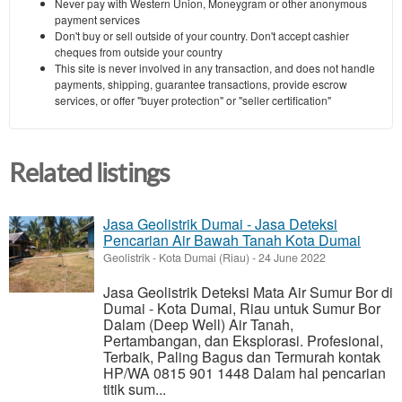
Never pay with Western Union, Moneygram or other anonymous
payment services
Don't buy or sell outside of your country. Don't accept cashier
cheques from outside your country
This site is never involved in any transaction, and does not handle
payments, shipping, guarantee transactions, provide escrow
services, or offer "buyer protection" or "seller certification"
Related listings
Jasa Geolistrik Dumai - Jasa Deteksi
Pencarian Air Bawah Tanah Kota Dumai
Geolistrik
-
Kota Dumai (Riau)
-
24 June 2022
Jasa Geolistrik Deteksi Mata Air Sumur Bor di
Dumai - Kota Dumai, Riau untuk Sumur Bor
Dalam (Deep Well) Air Tanah,
Pertambangan, dan Eksplorasi. Profesional,
Terbaik, Paling Bagus dan Termurah kontak
HP/WA 0815 901 1448 Dalam hal pencarian
titik sum...