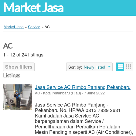
Market Jasa
Market Jasa
»
Service
»
AC
AC
1 - 12 of 24 listings
Show filters
Sort by:
Newly listed
Listings
Jasa Service AC Rimbo Panjang Pekanbaru
AC
-
Kota Pekanbaru (Riau)
-
7 June 2022
Jasa Service AC Rimbo Panjang -
Pekanbaru No. HP/WA 0813 7839 2631
Kami adalah Jasa Service AC
berpengalaman dalam Service /
Pemeliharaan dan Perbaikan Peralatan
Mesin Pendingin seperti AC (Air Conditioner),