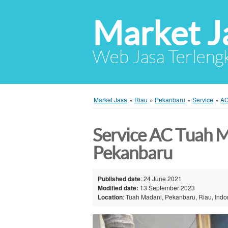
Market J
Web Jasa Terlengk
Market Jasa
»
Riau
»
Pekanbaru
»
Service
»
A
Service AC Tuah 
Pekanbaru
Published date
: 24 June 2021
Modified date:
13 September 2023
Location
: Tuah Madani, Pekanbaru, Riau, Indo