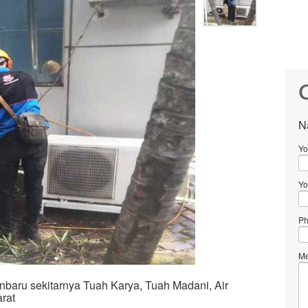
C
N
Yo
Yo
Ph
Me
baru sekitarnya Tuah Karya, Tuah Madani, Air
rat