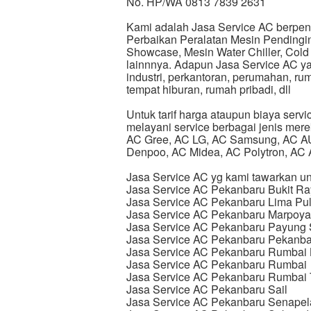
No. HP/WA 0813 7839 2631
Kami adalah Jasa Service AC berpen
Perbaikan Peralatan Mesin Pendingin s
Showcase, Mesin Water Chiller, Cold
lainnnya. Adapun Jasa Service AC ya
industri, perkantoran, perumahan, rum
tempat hiburan, rumah pribadi, dll
Untuk tarif harga ataupun biaya servi
melayani service berbagai jenis mer
AC Gree, AC LG, AC Samsung, AC AU
Denpoo, AC Midea, AC Polytron, AC
Jasa Service AC yg kami tawarkan un
Jasa Service AC Pekanbaru Bukit R
Jasa Service AC Pekanbaru Lima Pu
Jasa Service AC Pekanbaru Marpoy
Jasa Service AC Pekanbaru Payung 
Jasa Service AC Pekanbaru Pekanba
Jasa Service AC Pekanbaru Rumbai 
Jasa Service AC Pekanbaru Rumbai
Jasa Service AC Pekanbaru Rumbai 
Jasa Service AC Pekanbaru Sail
Jasa Service AC Pekanbaru Senapel