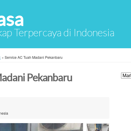
asa
ap Terpercaya di Indonesia
C
»
Service AC Tuah Madani Pekanbaru
Madani Pekanbaru
nesia