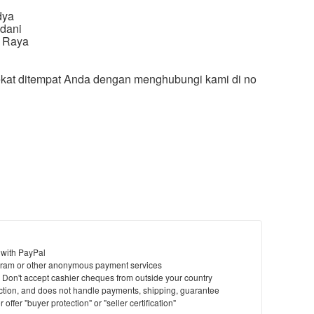
i
dya
dani
n Raya
dekat ditempat Anda dengan menghubungi kami di no
 with PayPal
ram or other anonymous payment services
y. Don't accept cashier cheques from outside your country
saction, and does not handle payments, shipping, guarantee
offer "buyer protection" or "seller certification"