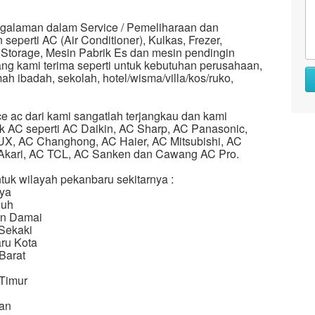
galaman dalam Service / Pemeliharaan dan
eperti AC (Air Conditioner), Kulkas, Frezer,
 Storage, Mesin Pabrik Es dan mesin pendingin
ng kami terima seperti untuk kebutuhan perusahaan,
ah ibadah, sekolah, hotel/wisma/villa/kos/ruko,
ce ac dari kami sangatlah terjangkau dan kami
ek AC seperti AC Daikin, AC Sharp, AC Panasonic,
X, AC Changhong, AC Haier, AC Mitsubishi, AC
 Akari, AC TCL, AC Sanken dan Cawang AC Pro.
tuk wilayah pekanbaru sekitarnya :
aya
luh
an Damai
Sekaki
ru Kota
Barat
Timur
an