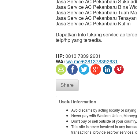
Jasa Service AC Pekanbaru Sukajad
Jasa Service AC Pekanbaru Bina Wi
Jasa Service AC Pekanbaru Tuah Ma
Jasa Service AC Pekanbaru Tenaya
Jasa Service AC Pekanbaru Kulim
Dapatkan info tukang service ac ter
telp/hp yang tersedia.
HP:
0813 7839 2631
WA:
wa.me/6281378392631
Share
Useful information
Avoid scams by acting locally or paying
Never pay with Western Union, Moneyg
Don't buy or sell outside of your countr
This site is never involved in any tran
transactions, provide escrow services, or 