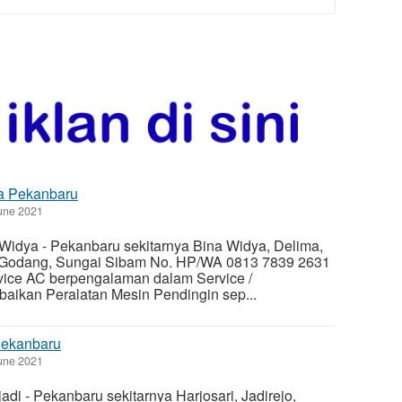
a Pekanbaru
une 2021
Widya - Pekanbaru sekitarnya Bina Widya, Delima,
 Godang, Sungai Sibam No. HP/WA 0813 7839 2631
vice AC berpengalaman dalam Service /
aikan Peralatan Mesin Pendingin sep...
Pekanbaru
une 2021
di - Pekanbaru sekitarnya Harjosari, Jadirejo,