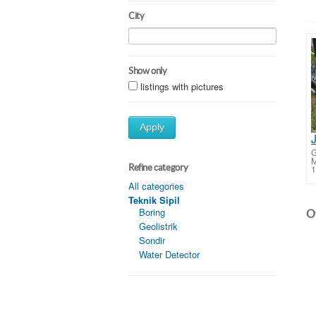
City
Show only
listings with pictures
Apply
G
Refine category
1
All categories
Teknik Sipil
Boring
Ot
Geolistrik
Sondir
Water Detector