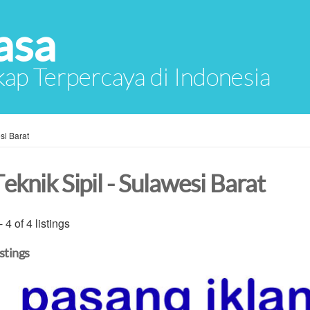
asa
ap Terpercaya di Indonesia
si Barat
eknik Sipil - Sulawesi Barat
- 4 of 4 listings
istings