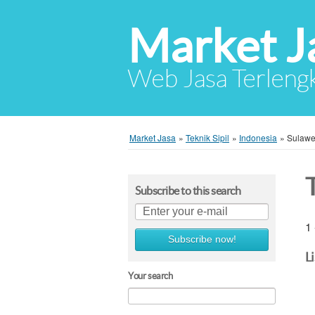
Market J
Web Jasa Terlengk
Market Jasa
»
Teknik Sipil
»
Indonesia
»
Sulawe
T
Subscribe to this search
1 
Subscribe now!
L
Your search