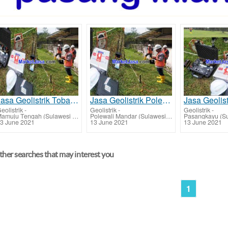
Jasa Geolistrik Tobadak - Mamuju Tengah Mencari Sumber Mata Air Bawah Tanah Tarif Biaya Per Titik Mu
Jasa Geolistrik Polewali - Polewali Mandar Mencari Sumber Mata Air Bawah Tanah Tarif Biaya Per Titik
eolistrik
-
Geolistrik
-
Geolistrik
-
Mamuju Tengah (Sulawesi Barat)
Polewali Mandar (Sulawesi Barat)
Pasangkayu (Su
3 June 2021
13 June 2021
13 June 2021
her searches that may interest you
1