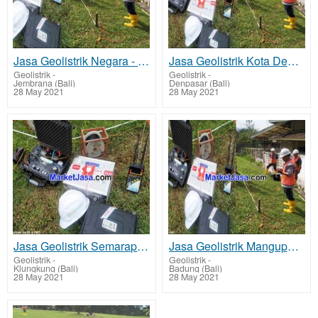
Jasa Geolistrik Negara - Jembrana Mencari Sumber Mata Air Bawah Tanah Tarif Biaya Per Titik Murah
Jasa Geolistrik Kota Denpasar Mencari Sumber Lapisan Air Bawah Tanah Tarif Biaya Per Titik Murah
Geolistrik
-
Geolistrik
-
Jembrana (Bali)
Denpasar (Bali)
28 May 2021
28 May 2021
Jasa Geolistrik Semarapura - Klungkung Mencari Sumber Mata Air Bawah Tanah Tarif Biaya Per Titik Mur
Jasa Geolistrik Mangupura - Badung Mencari Sumber Lapisan Air Bawah Tanah Tarif Biaya Per Titik Mura
Geolistrik
-
Geolistrik
-
Klungkung (Bali)
Badung (Bali)
28 May 2021
28 May 2021