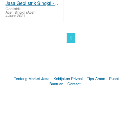
Jasa Geolistrik Singkil - Aceh Singkil Mencari Sumber Lapisan Air Bawah Tanah Tarif Biaya Per Titik
Geolistrik
-
Aceh Singkil (Aceh)
4 June 2021
1
Tentang Market Jasa
Kebijakan Privasi
Tips Aman
Pusat
Bantuan
Contact