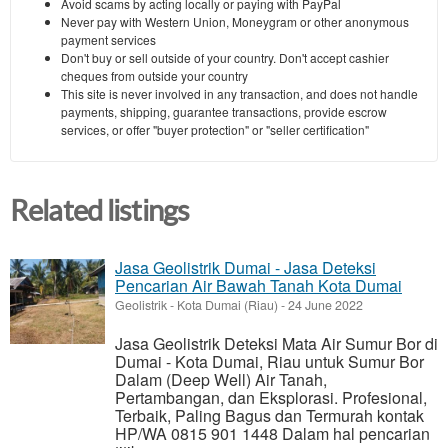
Avoid scams by acting locally or paying with PayPal
Never pay with Western Union, Moneygram or other anonymous
payment services
Don't buy or sell outside of your country. Don't accept cashier
cheques from outside your country
This site is never involved in any transaction, and does not handle
payments, shipping, guarantee transactions, provide escrow
services, or offer "buyer protection" or "seller certification"
Related listings
Jasa Geolistrik Dumai - Jasa Deteksi
Pencarian Air Bawah Tanah Kota Dumai
Geolistrik
-
Kota Dumai (Riau)
-
24 June 2022
Jasa Geolistrik Deteksi Mata Air Sumur Bor di
Dumai - Kota Dumai, Riau untuk Sumur Bor
Dalam (Deep Well) Air Tanah,
Pertambangan, dan Eksplorasi. Profesional,
Terbaik, Paling Bagus dan Termurah kontak
HP/WA 0815 901 1448 Dalam hal pencarian