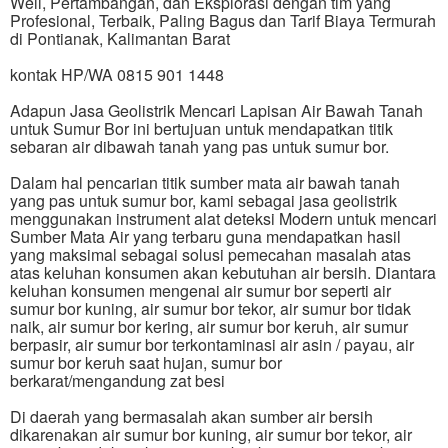
Well, Pertambangan, dan Eksplorasi dengan tim yang
Profesional, Terbaik, Paling Bagus dan Tarif Biaya Termurah
di Pontianak, Kalimantan Barat
kontak HP/WA 0815 901 1448
Adapun Jasa Geolistrik Mencari Lapisan Air Bawah Tanah
untuk Sumur Bor ini bertujuan untuk mendapatkan titik
sebaran air dibawah tanah yang pas untuk sumur bor.
Dalam hal pencarian titik sumber mata air bawah tanah
yang pas untuk sumur bor, kami sebagai jasa geolistrik
menggunakan instrument alat deteksi Modern untuk mencari
Sumber Mata Air yang terbaru guna mendapatkan hasil
yang maksimal sebagai solusi pemecahan masalah atas
atas keluhan konsumen akan kebutuhan air bersih. Diantara
keluhan konsumen mengenai air sumur bor seperti air
sumur bor kuning, air sumur bor tekor, air sumur bor tidak
naik, air sumur bor kering, air sumur bor keruh, air sumur
berpasir, air sumur bor terkontaminasi air asin / payau, air
sumur bor keruh saat hujan, sumur bor
berkarat/mengandung zat besi
Di daerah yang bermasalah akan sumber air bersih
dikarenakan air sumur bor kuning, air sumur bor tekor, air