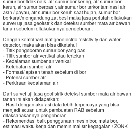
sumur bor tidak naik, air sumur bor kering, air sumur bor
keruh, air sumur berpasir, air sumur bor terkontaminasi air
asin / payau, air sumur bor keruh saat hujan, sumur bor
berkarat/mengandung zat besi maka jasa perlulah dilakukan
survei uji jasa geolistrik dan deteksi sumber mata air bawah
tanah sebelum dilakukannya pengeboran.
Dengan kombinasi alat geoelectric resistivity dan water
detector, maka akan bisa diketahui
- Titik pengeboran sumur bor yang pas
- Titik sumber air vertikal atau tertekan
- Kedalaman sumber air vertikal
- Ketebalan sumber air
- Formasi/lapisan tanah sebelum di bor
- Potensi sumber air
- Perkiraan kedalaman air
Dari survei uji jasa geolistrik deteksi sumber mata air bawah
tanah ini akan didapatkan:
- Hasil dengan akurasi data lebih terpercaya yang bisa
menjadi acuan untuk pembuatan RAB sebelum
dilaksanakannya pengeboran
- Rekomendasi baik penggunaan mesin bor, mata bor,
estimasi waktu kerja dan meminimalisir kegagalan / ZONK