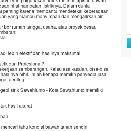
e survei yang digunakan untuk melihat lapisan bawah
an nilai hambatan listriknya. Dalam dunia
ngat penting karena membantu mendeteksi keberadaan
batuan yang mampu menyimpan dan mengalirkan air.
r bor rumah tangga, usaha, atau proyek besar,
ambaran:
sial
di lebih efektif dan hasilnya maksimal.
ik dari Profesional?
ekerjaan sembarangan. Kalau asal-asalan, bisa-bisa
asilnya nihil. Inilah kenapa memilih penyedia jasa
ngat penting.
geolistrik Sawahlunto - Kota Sawahlunto memiliki
uk hasil akurat
uhan
i mencari tahu kondisi bawah tanah sendiri.