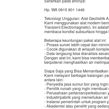
Serahkan pada ahlinya!
Hp. WA 0815 901 1448
Teknologi Unggulan: Alat Geolistri
Kami menggunakan alat modern ber
Transient Electromagnetic). Ini adalah
membaca kondisi subsurface hingga 
Beberapa keuntungan pakai alat ini:
- Proses survei lebih cepat dan min
- Cocok digunakan di wilayah komple
- Data langsung bisa dianalisis secar
Dengan alat ini, kami bisa memberik
berpotensi menghasilkan air melimpa
Siapa Saja yang Bisa Memanfaatka
Kami melayani berbagai kalangan yan
antara lain:
- Penyedia jasa sumur bor yang ing
- Pemilik rumah yang ingin membuat 
- Perusahaan pertanian/perkebunan y
- Industri/pabrik yang memerlukan air
- Instansi pemerintah untuk program 
- Akademisi atau peneliti yang sedang