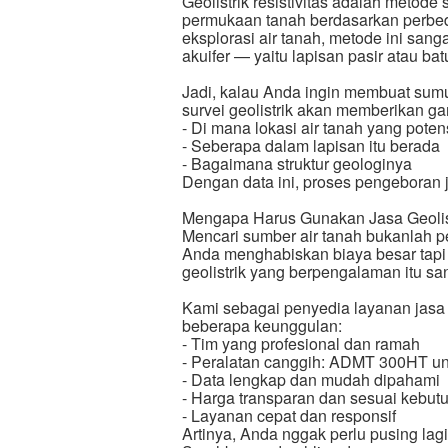
Geolistrik resistivitas adalah metod
permukaan tanah berdasarkan perbeda
eksplorasi air tanah, metode ini sa
akuifer — yaitu lapisan pasir atau 
Jadi, kalau Anda ingin membuat sumu
survei geolistrik akan memberikan g
- Di mana lokasi air tanah yang poten
- Seberapa dalam lapisan itu berada
- Bagaimana struktur geologinya
Dengan data ini, proses pengeboran ja
Mengapa Harus Gunakan Jasa Geolistr
Mencari sumber air tanah bukanlah p
Anda menghabiskan biaya besar tapi h
geolistrik yang berpengalaman itu sa
Kami sebagai penyedia layanan jasa 
beberapa keunggulan:
- Tim yang profesional dan ramah
- Peralatan canggih: ADMT 300HT unt
- Data lengkap dan mudah dipahami
- Harga transparan dan sesuai kebut
- Layanan cepat dan responsif
Artinya, Anda nggak perlu pusing lag