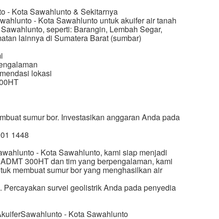
o - Kota Sawahlunto & Sekitarnya
awahlunto - Kota Sawahlunto untuk akuifer air tanah
 Sawahlunto, seperti: Barangin, Lembah Segar,
atan lainnya di Sumatera Barat (sumbar)
i
rpengalaman
omendasi lokasi
300HT
mbuat sumur bor. Investasikan anggaran Anda pada
901 1448
Sawahlunto - Kota Sawahlunto, kami siap menjadi
gi ADMT 300HT dan tim yang berpengalaman, kami
ntuk membuat sumur bor yang menghasilkan air
a. Percayakan survei geolistrik Anda pada penyedia
AkuiferSawahlunto - Kota Sawahlunto