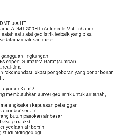
k ADMT 300HT
nama ADMT 300HT (Automatic Multi-channel
 salah satu alat geolistrik terbaik yang bisa
kedalaman ratusan meter.
im gangguan lingkungan
ks seperti Sumatera Barat (sumbar)
a real-time
an rekomendasi lokasi pengeboran yang benar-benar
h.
n Layanan Kami?
g membutuhkan survei geolistrik untuk air tanah,
in meningkatkan kepuasan pelanggan
sumur bor sendiri
ang butuh pasokan air besar
 baku produksi
penyediaan air bersih
 studi hidrogeologi