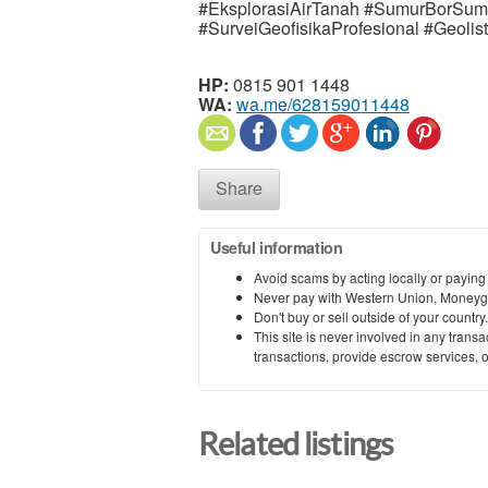
#EksplorasiAirTanah #SumurBorSu
#SurveiGeofisikaProfesional #Geolis
HP:
0815 901 1448
WA:
wa.me/628159011448
Share
Useful information
Avoid scams by acting locally or paying
Never pay with Western Union, Moneyg
Don't buy or sell outside of your countr
This site is never involved in any tran
transactions, provide escrow services, or 
Related listings