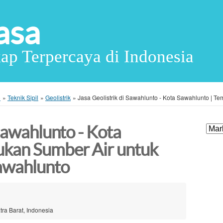
asa
ap Terpercaya di Indonesia
o
»
Teknik Sipil
»
Geolistrik
»
Jasa Geolistrik di Sawahlunto - Kota Sawahlunto | 
 Sawahlunto - Kota
ukan Sumber Air untuk
awahlunto
ra Barat, Indonesia