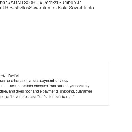
mbar #ADMT300HT #DeteksiSumberAir
trikResistivitasSawahlunto - Kota Sawahlunto
 with PayPal
ram or other anonymous payment services
y. Don't accept cashier cheques from outside your country
saction, and does not handle payments, shipping, guarantee
offer "buyer protection" or "seller certification"