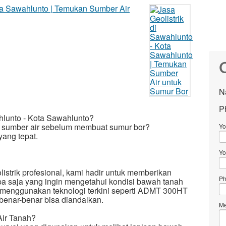
C
N
P
hlunto - Kota Sawahlunto?
 sumber air sebelum membuat sumur bor?
Yo
yang tepat.
Yo
istrik profesional, kami hadir untuk memberikan
Ph
apa saja yang ingin mengetahui kondisi bawah tanah
menggunakan teknologi terkini seperti ADMT 300HT
benar-benar bisa diandalkan.
Me
 Air Tanah?