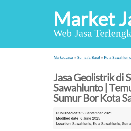
Market J
Web Jasa Terlengk
Market Jasa
»
Sumatra Barat
»
Kota Sawahlunt
Jasa Geolistrik di
Sawahlunto | Tem
Sumur Bor Kota S
Published date
: 2 September 2021
Modified date:
6 June 2025
Location
: Sawahlunto, Kota Sawahlunto, Sumat