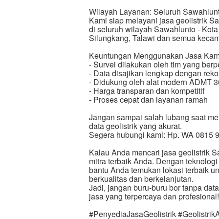
Wilayah Layanan: Seluruh Sawahlunt
Kami siap melayani jasa geolistrik S
di seluruh wilayah Sawahlunto - Kota
Silungkang, Talawi dan semua kecam
Keuntungan Menggunakan Jasa Kam
- Survei dilakukan oleh tim yang be
- Data disajikan lengkap dengan rek
- Didukung oleh alat modern ADMT 
- Harga transparan dan kompetitif
- Proses cepat dan layanan ramah
Jangan sampai salah lubang saat me
data geolistrik yang akurat.
Segera hubungi kami: Hp. WA 0815 
Kalau Anda mencari jasa geolistrik 
mitra terbaik Anda. Dengan teknolo
bantu Anda temukan lokasi terbaik u
berkualitas dan berkelanjutan.
Jadi, jangan buru-buru bor tanpa dat
jasa yang terpercaya dan profesional!
#PenyediaJasaGeolistrik #Geolistrik