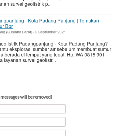
an survei geolistrik p...
dangpanjang - Kota Padang Panjang | Temukan
ur Bor
ng (Sumatra Barat)
-
2 September 2021
geolistrik Padangpanjang - Kota Padang Panjang?
ntu eksplorasi sumber air sebelum membuat sumur
da berada di tempat yang tepat. Hp. WA 0815 901
layanan survei geolistr...
 messages will be removed)