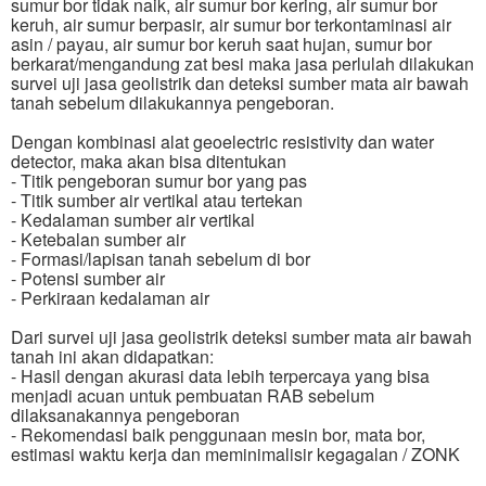
sumur bor tidak naik, air sumur bor kering, air sumur bor
keruh, air sumur berpasir, air sumur bor terkontaminasi air
asin / payau, air sumur bor keruh saat hujan, sumur bor
berkarat/mengandung zat besi maka jasa perlulah dilakukan
survei uji jasa geolistrik dan deteksi sumber mata air bawah
tanah sebelum dilakukannya pengeboran.
Dengan kombinasi alat geoelectric resistivity dan water
detector, maka akan bisa ditentukan
- Titik pengeboran sumur bor yang pas
- Titik sumber air vertikal atau tertekan
- Kedalaman sumber air vertikal
- Ketebalan sumber air
- Formasi/lapisan tanah sebelum di bor
- Potensi sumber air
- Perkiraan kedalaman air
Dari survei uji jasa geolistrik deteksi sumber mata air bawah
tanah ini akan didapatkan:
- Hasil dengan akurasi data lebih terpercaya yang bisa
menjadi acuan untuk pembuatan RAB sebelum
dilaksanakannya pengeboran
- Rekomendasi baik penggunaan mesin bor, mata bor,
estimasi waktu kerja dan meminimalisir kegagalan / ZONK