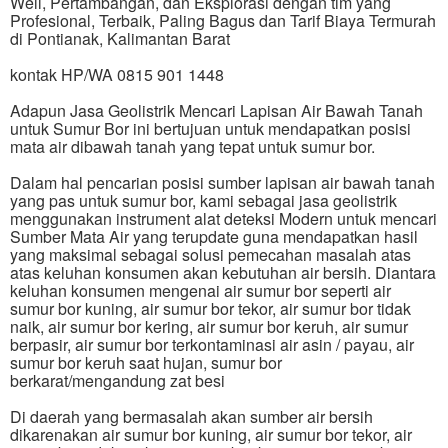
Well, Pertambangan, dan Eksplorasi dengan tim yang
Profesional, Terbaik, Paling Bagus dan Tarif Biaya Termurah
di Pontianak, Kalimantan Barat
kontak HP/WA 0815 901 1448
Adapun Jasa Geolistrik Mencari Lapisan Air Bawah Tanah
untuk Sumur Bor ini bertujuan untuk mendapatkan posisi
mata air dibawah tanah yang tepat untuk sumur bor.
Dalam hal pencarian posisi sumber lapisan air bawah tanah
yang pas untuk sumur bor, kami sebagai jasa geolistrik
menggunakan instrument alat deteksi Modern untuk mencari
Sumber Mata Air yang terupdate guna mendapatkan hasil
yang maksimal sebagai solusi pemecahan masalah atas
atas keluhan konsumen akan kebutuhan air bersih. Diantara
keluhan konsumen mengenai air sumur bor seperti air
sumur bor kuning, air sumur bor tekor, air sumur bor tidak
naik, air sumur bor kering, air sumur bor keruh, air sumur
berpasir, air sumur bor terkontaminasi air asin / payau, air
sumur bor keruh saat hujan, sumur bor
berkarat/mengandung zat besi
Di daerah yang bermasalah akan sumber air bersih
dikarenakan air sumur bor kuning, air sumur bor tekor, air