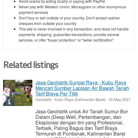
Avoid scams by acting locally or paying with PayPal
Never pay with Western Union, Moneygram or other anonymous
payment services
Don't buy or sell outside of your country. Don't accept cashier
cheques from outside your country
This site is never involved in any transaction, and does not handle
payments, shipping, guarantee transactions, provide escrow
services, or offer "buyer protection" or "seller certification"
Related listings
Jasa Geolistrik Sungai Raya - Kubu Raya
Mencari Sumber Lapisan Air Bawah Tanah
Tarif Biaya Per Titik
Geolistrik
-
Kubu Raya (Kalimantan Barat)
-
30 May 2021
Jasa Geolistrik untuk Air Tanah Sumur Bor
Dalam (Deep Well, Pertambangan, dan
Eksplorasi dengan tim yang Profesional,
Terbaik, Paling Bagus dan Tarif Biaya
Termurah di Pontianak, Kalimantan Barat