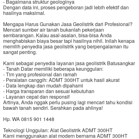
- Bagaimana struktur geologinya
Dengan data ini, proses pengeboran jadi lebih efektif dan
hasilnya maksimal.
Mengapa Harus Gunakan Jasa Geolistrik dari Profesional?
Mencari sumber air tanah bukanlah pekerjaan
sembarangan. Kalau asal-asalan, bisa-bisa Anda
menghabiskan biaya besar tapi hasilnya nihil. Inilah kenapa
memilih penyedia jasa geolistrik yang berpengalaman itu
sangat penting.
Kami sebagai penyedia layanan jasa geolistrik Batusangkar
- Tanah Datar memiliki beberapa keunggulan:
- Tim yang profesional dan ramah
- Peralatan canggih: ADMT 300HT untuk hasil akurat
- Data lengkap dan mudah dipahami
- Harga transparan dan sesuai kebutuhan
- Layanan cepat dan responsif
Artinya, Anda nggak perlu pusing lagi mencari tahu kondisi
bawah tanah sendiri. Serahkan pada ahlinya!
Hp. WA 0815 901 1448
Teknologi Unggulan: Alat Geolistrik ADMT 300HT
Kami menggunakan alat modern bernama ADMT 300HT