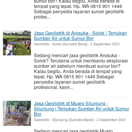
sumur bor? Kalau begitu, Anda berada di
tempat yang tepat. Hp. WA 0815 901 1448
Sebagai penyedia layanan survei geolistrik
profes...
Jasa Geolistrik di Arosuka - Solok | Temukan
Sumber Air untuk Sumur Bor
Geolistrik
-
Solok (Sumatra Barat)
-
2 September 2021
Sedang mencari jasa geolistrik Arosuka -
Solok? Terutama untuk membantu eksplorasi
sumber air sebelum membuat sumur bor?
Kalau begitu, Anda berada di tempat yang
tepat. Hp. WA 0815 901 1448 Sebagai
penyedia layanan survei geolistrik
profesional, kami...
Jasa Geolistrik di Muaro Sijunjung -
Sijunjung | Temukan Sumber Air untuk Sumur
Bor
Geolistrik
-
Sijunjung (Sumatra Barat)
-
2 September 2021
Sedang mencari jasa geolistrik Muaro