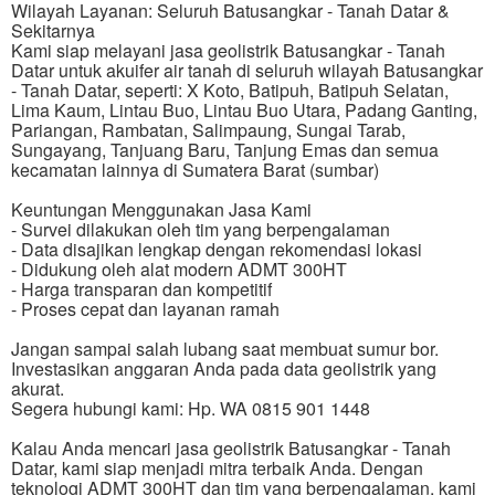
Wilayah Layanan: Seluruh Batusangkar - Tanah Datar &
Sekitarnya
Kami siap melayani jasa geolistrik Batusangkar - Tanah
Datar untuk akuifer air tanah di seluruh wilayah Batusangkar
- Tanah Datar, seperti: X Koto, Batipuh, Batipuh Selatan,
Lima Kaum, Lintau Buo, Lintau Buo Utara, Padang Ganting,
Pariangan, Rambatan, Salimpaung, Sungai Tarab,
Sungayang, Tanjuang Baru, Tanjung Emas dan semua
kecamatan lainnya di Sumatera Barat (sumbar)
Keuntungan Menggunakan Jasa Kami
- Survei dilakukan oleh tim yang berpengalaman
- Data disajikan lengkap dengan rekomendasi lokasi
- Didukung oleh alat modern ADMT 300HT
- Harga transparan dan kompetitif
- Proses cepat dan layanan ramah
Jangan sampai salah lubang saat membuat sumur bor.
Investasikan anggaran Anda pada data geolistrik yang
akurat.
Segera hubungi kami: Hp. WA 0815 901 1448
Kalau Anda mencari jasa geolistrik Batusangkar - Tanah
Datar, kami siap menjadi mitra terbaik Anda. Dengan
teknologi ADMT 300HT dan tim yang berpengalaman, kami