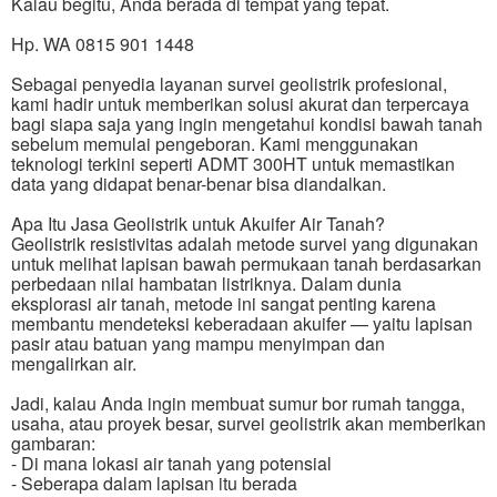
Kalau begitu, Anda berada di tempat yang tepat.
Hp. WA 0815 901 1448
Sebagai penyedia layanan survei geolistrik profesional,
kami hadir untuk memberikan solusi akurat dan terpercaya
bagi siapa saja yang ingin mengetahui kondisi bawah tanah
sebelum memulai pengeboran. Kami menggunakan
teknologi terkini seperti ADMT 300HT untuk memastikan
data yang didapat benar-benar bisa diandalkan.
Apa Itu Jasa Geolistrik untuk Akuifer Air Tanah?
Geolistrik resistivitas adalah metode survei yang digunakan
untuk melihat lapisan bawah permukaan tanah berdasarkan
perbedaan nilai hambatan listriknya. Dalam dunia
eksplorasi air tanah, metode ini sangat penting karena
membantu mendeteksi keberadaan akuifer — yaitu lapisan
pasir atau batuan yang mampu menyimpan dan
mengalirkan air.
Jadi, kalau Anda ingin membuat sumur bor rumah tangga,
usaha, atau proyek besar, survei geolistrik akan memberikan
gambaran:
- Di mana lokasi air tanah yang potensial
- Seberapa dalam lapisan itu berada