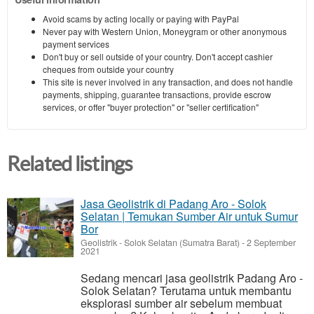
Avoid scams by acting locally or paying with PayPal
Never pay with Western Union, Moneygram or other anonymous
payment services
Don't buy or sell outside of your country. Don't accept cashier
cheques from outside your country
This site is never involved in any transaction, and does not handle
payments, shipping, guarantee transactions, provide escrow
services, or offer "buyer protection" or "seller certification"
Related listings
Jasa Geolistrik di Padang Aro - Solok
Selatan | Temukan Sumber Air untuk Sumur
Bor
Geolistrik
-
Solok Selatan (Sumatra Barat)
-
2 September
2021
Sedang mencari jasa geolistrik Padang Aro -
Solok Selatan? Terutama untuk membantu
eksplorasi sumber air sebelum membuat