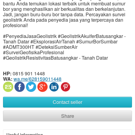
bantu Anda temukan lokasi terbaik untuk membuat sumur
bor yang menghasilkan air berkualitas dan berkelanjutan.
Jadi, jangan buru-buru bor tanpa data. Percayakan survei
geolistrik Anda pada penyedia jasa yang terpercaya dan
profesional!
#PenyediaJasaGeolistrik #GeolistrikAkuiferBatusangkar -
Tanah Datar #EksplorasiAirTanah #SumurBorSumbar
#ADMT300HT #DeteksiSumberAir
#SurveiGeofisikaProfesional
#GeolistrikResistivitasBatusangkar - Tanah Datar
HP:
0815 901 1448
WA:
wa.me/628159011448
Contact seller
Share
Useful information