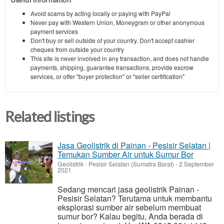
Avoid scams by acting locally or paying with PayPal
Never pay with Western Union, Moneygram or other anonymous
payment services
Don't buy or sell outside of your country. Don't accept cashier
cheques from outside your country
This site is never involved in any transaction, and does not handle
payments, shipping, guarantee transactions, provide escrow
services, or offer "buyer protection" or "seller certification"
Related listings
Jasa Geolistrik di Painan - Pesisir Selatan |
Temukan Sumber Air untuk Sumur Bor
Geolistrik
-
Pesisir Selatan (Sumatra Barat)
-
2 September
2021
Sedang mencari jasa geolistrik Painan -
Pesisir Selatan? Terutama untuk membantu
eksplorasi sumber air sebelum membuat
sumur bor? Kalau begitu, Anda berada di