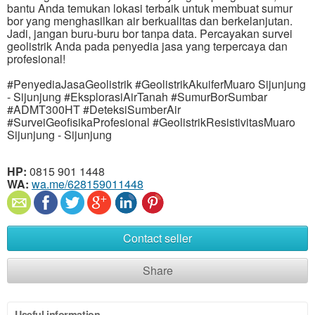
bantu Anda temukan lokasi terbaik untuk membuat sumur
bor yang menghasilkan air berkualitas dan berkelanjutan.
Jadi, jangan buru-buru bor tanpa data. Percayakan survei
geolistrik Anda pada penyedia jasa yang terpercaya dan
profesional!
#PenyediaJasaGeolistrik #GeolistrikAkuiferMuaro Sijunjung
- Sijunjung #EksplorasiAirTanah #SumurBorSumbar
#ADMT300HT #DeteksiSumberAir
#SurveiGeofisikaProfesional #GeolistrikResistivitasMuaro
Sijunjung - Sijunjung
HP:
0815 901 1448
WA:
wa.me/628159011448
Contact seller
Share
Useful information