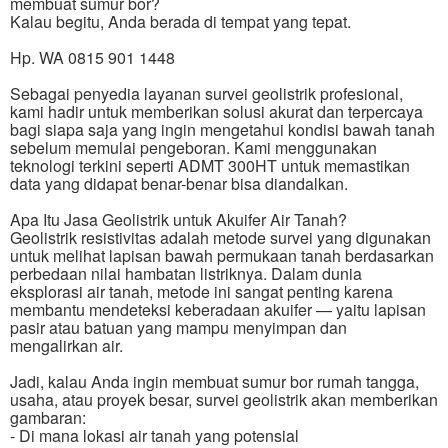
membuat sumur bor?
Kalau begitu, Anda berada di tempat yang tepat.
Hp. WA 0815 901 1448
Sebagai penyedia layanan survei geolistrik profesional,
kami hadir untuk memberikan solusi akurat dan terpercaya
bagi siapa saja yang ingin mengetahui kondisi bawah tanah
sebelum memulai pengeboran. Kami menggunakan
teknologi terkini seperti ADMT 300HT untuk memastikan
data yang didapat benar-benar bisa diandalkan.
Apa Itu Jasa Geolistrik untuk Akuifer Air Tanah?
Geolistrik resistivitas adalah metode survei yang digunakan
untuk melihat lapisan bawah permukaan tanah berdasarkan
perbedaan nilai hambatan listriknya. Dalam dunia
eksplorasi air tanah, metode ini sangat penting karena
membantu mendeteksi keberadaan akuifer — yaitu lapisan
pasir atau batuan yang mampu menyimpan dan
mengalirkan air.
Jadi, kalau Anda ingin membuat sumur bor rumah tangga,
usaha, atau proyek besar, survei geolistrik akan memberikan
gambaran:
- Di mana lokasi air tanah yang potensial