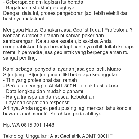
- Seberapa dalam lapisan itu berada
- Bagaimana struktur geologinya
Dengan data ini, proses pengeboran jadi lebih efektif dan
hasilnya maksimal.
Mengapa Harus Gunakan Jasa Geolistrik dari Profesional?
Mencari sumber air tanah bukanlah pekerjaan
sembarangan. Kalau asal-asalan, bisa-bisa Anda
menghabiskan biaya besar tapi hasilnya nihil. Inilah kenapa
memilih penyedia jasa geolistrik yang berpengalaman itu
sangat penting.
Kami sebagai penyedia layanan jasa geolistrik Muaro
Sijunjung - Sijunjung memiliki beberapa keunggulan:
- Tim yang profesional dan ramah
- Peralatan canggih: ADMT 300HT untuk hasil akurat
- Data lengkap dan mudah dipahami
- Harga transparan dan sesuai kebutuhan
- Layanan cepat dan responsif
Artinya, Anda nggak perlu pusing lagi mencari tahu kondisi
bawah tanah sendiri. Serahkan pada ahlinya!
Hp. WA 0815 901 1448
Teknologi Unggulan: Alat Geolistrik ADMT 300HT