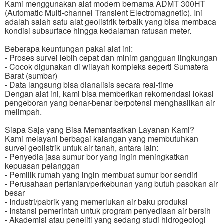
Kami menggunakan alat modern bernama ADMT 300HT
(Automatic Multi-channel Transient Electromagnetic). Ini
adalah salah satu alat geolistrik terbaik yang bisa membaca
kondisi subsurface hingga kedalaman ratusan meter.
Beberapa keuntungan pakai alat ini:
- Proses survei lebih cepat dan minim gangguan lingkungan
- Cocok digunakan di wilayah kompleks seperti Sumatera
Barat (sumbar)
- Data langsung bisa dianalisis secara real-time
Dengan alat ini, kami bisa memberikan rekomendasi lokasi
pengeboran yang benar-benar berpotensi menghasilkan air
melimpah.
Siapa Saja yang Bisa Memanfaatkan Layanan Kami?
Kami melayani berbagai kalangan yang membutuhkan
survei geolistrik untuk air tanah, antara lain:
- Penyedia jasa sumur bor yang ingin meningkatkan
kepuasan pelanggan
- Pemilik rumah yang ingin membuat sumur bor sendiri
- Perusahaan pertanian/perkebunan yang butuh pasokan air
besar
- Industri/pabrik yang memerlukan air baku produksi
- Instansi pemerintah untuk program penyediaan air bersih
- Akademisi atau peneliti yang sedang studi hidrogeologi