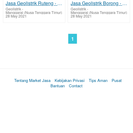
Jasa Geolistrik Ruteng - Manggarai Mencari Sumber Mata Air Bawah Tanah Tarif Biaya Per Titik Murah
Jasa Geolistrik Borong - Manggarai Timur Mencari Sumber Lapisan Air Bawah Tanah Tarif Biaya Per Titi
Geolistrik
-
Geolistrik
-
Manggarai (Nusa Tenggara Timur)
Manggarai (Nusa Tenggara Timur)
28 May 2021
28 May 2021
1
Tentang Market Jasa
Kebijakan Privasi
Tips Aman
Pusat
Bantuan
Contact