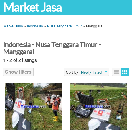
Market Jasa
Market Jasa
»
Indonesia
»
Nusa Tenggara Timur
»
Manggarai
Indonesia - Nusa Tenggara Timur -
Manggarai
1 - 2 of 2 listings
Show filters
Sort by:
Newly listed
Listings