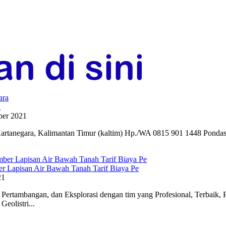
a
er 2021
 Kartanegara, Kalimantan Timur (kaltim) Hp./WA 0815 901 1448 Pondasi
er Lapisan Air Bawah Tanah Tarif Biaya Pe
21
Pertambangan, dan Eksplorasi dengan tim yang Profesional, Terbaik, 
eolistri...