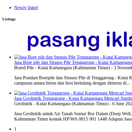
Newly listed
Listings
Jasa Bore pile dan Strauss Pile Tenggarong - Kutai Kartanegar
Bored Pile
-
Kutai Kartanegara (Kalimantan Timur)
-
3 Novemb
Jasa Pondasi Borepile dan Strauss Pile di Tenggarong - Kutai
campuran antara beton dan besi bertulang dengan dimensi di...
Jasa Geolistrik Tenggarong - Kutai Kartanegara Mencari Sumb
Geolistrik
-
Kutai Kartanegara (Kalimantan Timur)
-
6 June 20
Jasa Geolistrik untuk Air Tanah Sumur Bor Dalam (Deep Well, 
Kalimantan Timur kontak HP/WA 0815 901 1448 Adapun Jasa G
1