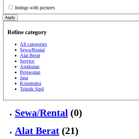
listings with pictures
Apply
Refine category
All categories
Sewa/Rental
Alat Berat
Service
Angkutan
Perawatan
Jasa
Konstruksi
Teknik Sipil
Sewa/Rental
(0)
Alat Berat
(21)