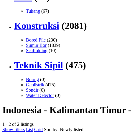
Tukang
(67)
Konstruksi
(2081)
Bored Pile
(230)
Sumur Bor
(1839)
Scaffolding
(10)
Teknik Sipil
(475)
Boring
(0)
Geolistrik
(475)
Sondir
(0)
Water Detector
(0)
Indonesia - Kalimantan Timur 
1 - 2 of 2 listings
Show filters
List
Grid
Sort by:
Newly listed