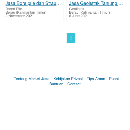
Jasa Bore pile dan Strauss Pile Tanjung Redeb - Berau
Jasa Geolistrik Tanjung Redeb - Berau Mencari Sumber Lapisan Air Bawah Tanah Tarif Biaya Per Titik M
Bored Pile
-
Geolistrik
-
Berau (Kalimantan Timur)
Berau (Kalimantan Timur)
3 November 2021
6 June 2021
1
Tentang Market Jasa
Kebijakan Privasi
Tips Aman
Pusat
Bantuan
Contact