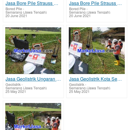
Jasa Bore Pile Strauss Pile Semarang
Jasa Bore Pile Strauss Pile Ungaran - Semarang
Bored Pile
-
Bored Pile
-
Semarang (Jawa Tengah)
Semarang (Jawa Tengah)
20 June 2021
20 June 2021
Jasa Geolistrik Ungaran - Semarang Mencari Sumber Lapisan Air Bawah Tanah Tarif Biaya Per Titik Mura
Jasa Geolistrik Kota Semarang Mencari Sumber Mata Air Bawah Tanah Tarif Biaya Per Titik Murah
Geolistrik
-
Geolistrik
-
Semarang (Jawa Tengah)
Semarang (Jawa Tengah)
25 May 2021
25 May 2021