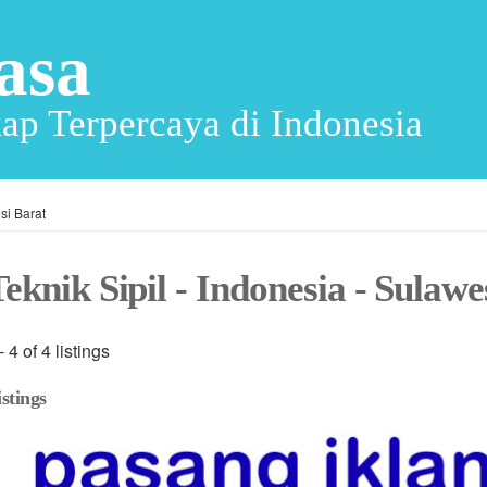
asa
ap Terpercaya di Indonesia
si Barat
eknik Sipil - Indonesia - Sulawe
- 4 of 4 listings
istings