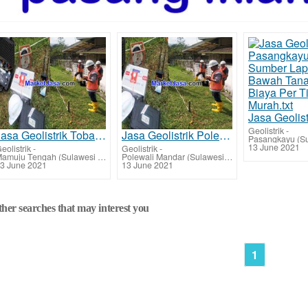
Geolistrik
-
Jasa Geolistrik Tobadak - Mamuju Tengah Mencari Sumber Mata Air Bawah Tanah Tarif Biaya Per Titik Mu
Jasa Geolistrik Polewali - Polewali Mandar Mencari Sumber Mata Air Bawah Tanah Tarif Biaya Per Titik
Pasangkayu (Su
13 June 2021
eolistrik
-
Geolistrik
-
Mamuju Tengah (Sulawesi Barat)
Polewali Mandar (Sulawesi Barat)
3 June 2021
13 June 2021
her searches that may interest you
1