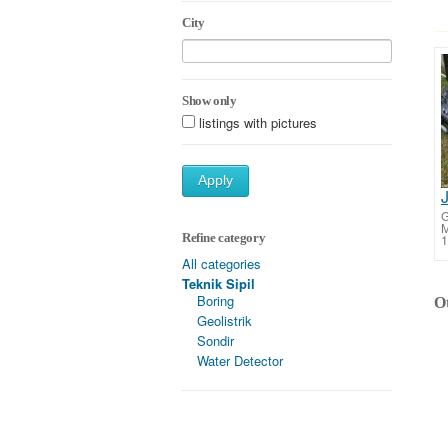
City
Show only
listings with pictures
Apply
G
Refine category
1
All categories
Teknik Sipil
Boring
Ot
Geolistrik
Sondir
Water Detector