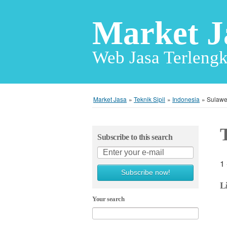
Market J
Web Jasa Terlengk
Market Jasa
»
Teknik Sipil
»
Indonesia
»
Sulawe
T
Subscribe to this search
1 
Subscribe now!
L
Your search