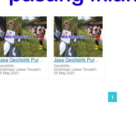
Jasa Geolistrik Purwodadi - Grobogan Mencari Sumber Mata Air Bawah Tanah Tarif Biaya Per Titik Murah
Jasa Geolistrik Purwodadi - Grobogan Mencari Sumber Lapisan Air Bawah Tanah Tarif Biaya Per Titik Mu
eolistrik
-
Geolistrik
-
robogan (Jawa Tengah)
Grobogan (Jawa Tengah)
5 May 2021
25 May 2021
1