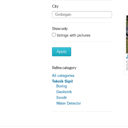
City
Show only
listings with pictures
Apply
G
G
Refine category
2
All categories
Teknik Sipil
Boring
Geolistrik
Sondir
Water Detector