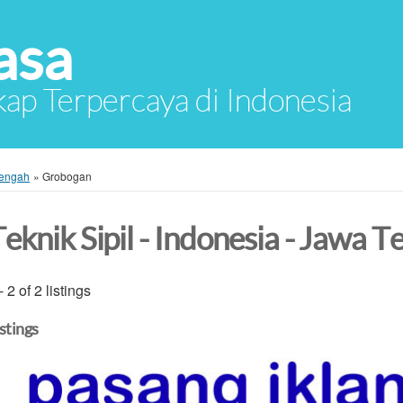
asa
ap Terpercaya di Indonesia
engah
»
Grobogan
Teknik Sipil - Indonesia - Jawa 
- 2 of 2 listings
istings