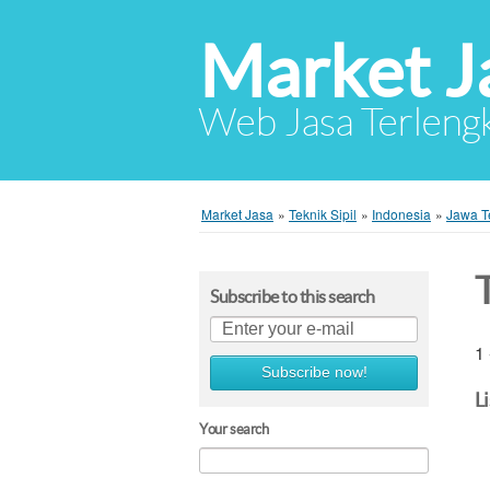
Market J
Web Jasa Terlengk
Market Jasa
»
Teknik Sipil
»
Indonesia
»
Jawa T
Subscribe to this search
1 
Subscribe now!
L
Your search