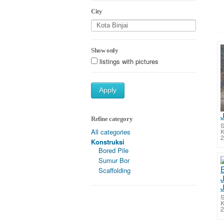
City
Show only
listings with pictures
Apply
Refine category
S
K
All categories
2
Konstruksi
Bored Pile
Sumur Bor
Scaffolding
S
K
2