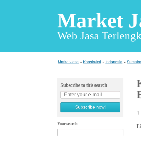
Market J
Web Jasa Terlengk
Market Jasa
»
Konstruksi
»
Indonesia
»
Sumatra
Subscribe to this search
Subscribe now!
1 
Your search
L