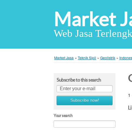
Market J
Web Jasa Terlengk
Market Jasa
»
Teknik Sipil
»
Geolistrik
»
Indones
Subscribe to this search
1 
Subscribe now!
L
Your search