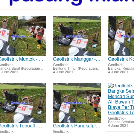
Geolistrik Muntok - Bangka Barat Jasa Mencari Sumber Lapisan Air Bawah Tanah Tarif Biaya Per Titik M
Geolistrik Manggar - Belitung Timur Jasa Mencari Sumber Mata Air Bawah Tanah Tarif Biaya Per Titik M
eolistrik
-
Geolistrik
-
Geolistrik
-
Bangka Barat (Kepulauan Bangka Belitung)
Belitung Timur (Kepulauan Bangka Belitung)
 June 2021
4 June 2021
4 June 2021
Geolistrik
-
Geolistrik Toboali - Bangka Selatan Jasa Mencari Sumber Mata Air Bawah Tanah Tarif Biaya Per Titik M
Geolistrik Pangkalpinang Jasa Mencari Sumber Lapisan Air Bawah Tanah Tarif Biaya Per Titik Murah
4 June 2021
eolistrik
-
Geolistrik
-