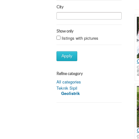
City
Show only
listings with pictures
Apply
G
Refine category
4
All categories
Teknik Sipil
Geolistrik
G