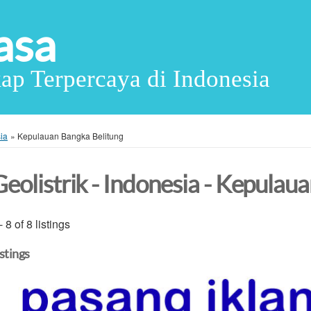
asa
ap Terpercaya di Indonesia
ia
»
Kepulauan Bangka Belitung
Geolistrik - Indonesia - Kepulau
- 8 of 8 listings
istings