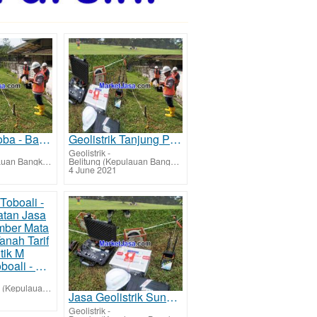
Geolistrik Koba - Bangka Tengah Jasa Mencari Sumber Lapisan Air Bawah Tanah Tarif Biaya Per Titik Mu
Geolistrik Tanjung Pandan - Belitung Jasa Mencari Sumber Mata Air Bawah Tanah Tarif Biaya Per Titik
Geolistrik
-
Bangka (Kepulauan Bangka Belitung)
Belitung (Kepulauan Bangka Belitung)
4 June 2021
Geolistrik Toboali - Bangka Selatan Jasa Mencari Sumber Mata Air Bawah Tanah Tarif Biaya Per Titik M
Bangka Selatan (Kepulauan Bangka Belitung)
Jasa Geolistrik Sungai Liat - Bangka Jasa Mencari Sumber Mata Air Bawah Tanah Tarif Biaya Per Titik
Geolistrik
-