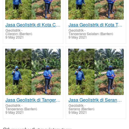
Jasa Geolistrik di Kota Cilegon Selatan Banten – Solusi Akurat untuk Menemukan Akuifer & Titik P
Jasa Geolistrik di Kota Tangerang Selatan Banten – Solusi Akurat untuk Menemukan Akuifer & Titik
Geolistrik
-
Geolistrik
-
Cilegon (Banten)
Tangerang Selatan (Banten)
9 May 2021
9 May 2021
Jasa Geolistrik di Tangerang Banten – Solusi Akurat untuk Menemukan Akuifer & Titik Pengeboran S
Jasa Geolistrik di Serang Banten – Solusi Akurat untuk Menemukan Akuifer & Titik Pengeboran Sumu
Geolistrik
-
Geolistrik
-
Tangerang (Banten)
Serang (Banten)
9 May 2021
9 May 2021