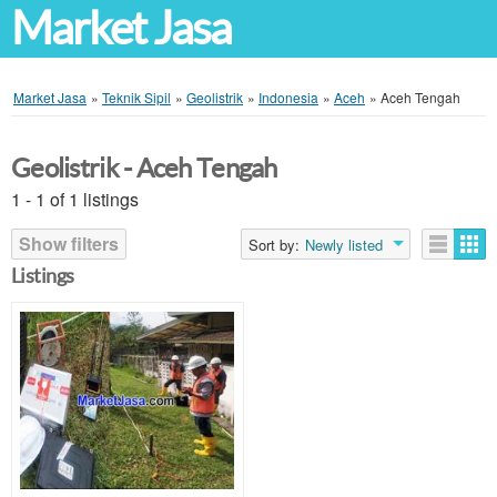
Market Jasa
Market Jasa
»
Teknik Sipil
»
Geolistrik
»
Indonesia
»
Aceh
»
Aceh Tengah
Geolistrik - Aceh Tengah
1 - 1 of 1 listings
Show filters
Sort by:
Newly listed
Listings