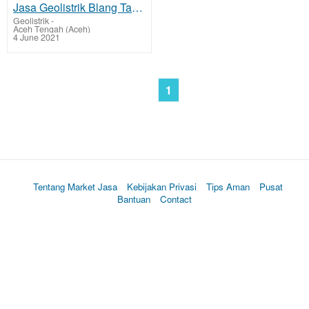
Jasa Geolistrik Blang Takengon - Aceh Tengah Mencari Sumber Lapisan Air Bawah Tanah Tarif Biaya Per
Geolistrik
-
Aceh Tengah (Aceh)
4 June 2021
1
Tentang Market Jasa
Kebijakan Privasi
Tips Aman
Pusat
Bantuan
Contact