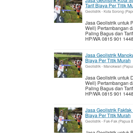
Jasa Geolistrik Kota 
Tarif Biaya Per Titik M
Geolistrik
-
Kota Sorong (Pap
Jasa Geolistrik untu
Well) Pertambangan da
Paling Bagus dan Tari
HP/WA 0815 901 1448 
Jasa Geolistrik Manok
Biaya Per Titik Murah
Geolistrik
-
Manokwari (Papua
Jasa Geolistrik untuk
Well) Pertambangan da
Paling Bagus dan Tari
HP/WA 0815 901 1448 
Jasa Geolistrik Fakfa
Biaya Per Titik Murah
Geolistrik
-
Fak-Fak (Papua B
Jasa Geolistrik untu