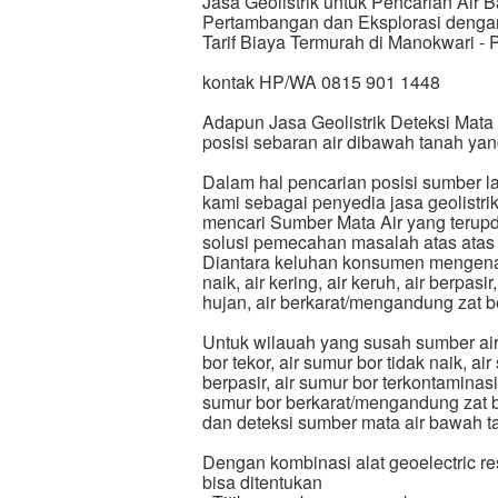
Jasa Geolistrik untuk Pencarian Ai
Pertambangan dan Eksplorasi dengan 
Tarif Biaya Termurah di Manokwari - 
kontak HP/WA 0815 901 1448
Adapun Jasa Geolistrik Deteksi Mata
posisi sebaran air dibawah tanah ya
Dalam hal pencarian posisi sumber l
kami sebagai penyedia jasa geolistr
mencari Sumber Mata Air yang terup
solusi pemecahan masalah atas atas
Diantara keluhan konsumen mengenai ai
naik, air kering, air keruh, air berpasi
hujan, air berkarat/mengandung zat b
Untuk wilauah yang susah sumber air 
bor tekor, air sumur bor tidak naik, ai
berpasir, air sumur bor terkontaminasi
sumur bor berkarat/mengandung zat bes
dan deteksi sumber mata air bawah 
Dengan kombinasi alat geoelectric re
bisa ditentukan