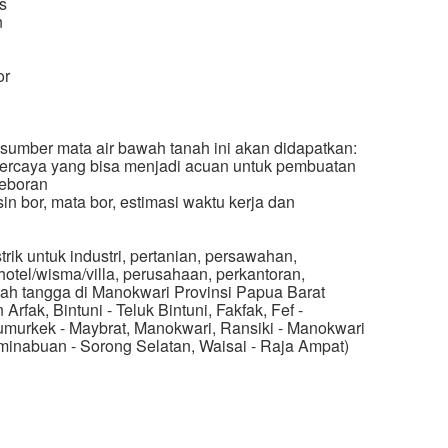
s
n
or
si sumber mata air bawah tanah ini akan didapatkan:
erpercaya yang bisa menjadi acuan untuk pembuatan
eboran
 bor, mata bor, estimasi waktu kerja dan
rik untuk industri, pertanian, persawahan,
otel/wisma/villa, perusahaan, perkantoran,
ah tangga di Manokwari Provinsi Papua Barat
rfak, Bintuni - Teluk Bintuni, Fakfak, Fef -
murkek - Maybrat, Manokwari, Ransiki - Manokwari
minabuan - Sorong Selatan, Waisai - Raja Ampat)