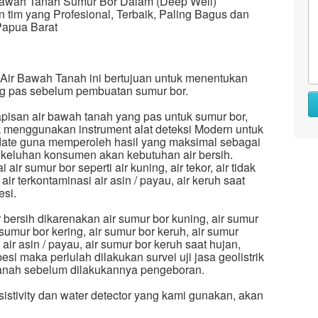
r Bawah Tanah Sumur Bor Dalam (Deep Well)
tim yang Profesional, Terbaik, Paling Bagus dan
Papua Barat
 Air Bawah Tanah ini bertujuan untuk menentukan
ng pas sebelum pembuatan sumur bor.
apisan air bawah tanah yang pas untuk sumur bor,
ik menggunakan instrument alat deteksi Modern untuk
date guna memperoleh hasil yang maksimal sebagai
 keluhan konsumen akan kebutuhan air bersih.
r sumur bor seperti air kuning, air tekor, air tidak
r, air terkontaminasi air asin / payau, air keruh saat
esi.
bersih dikarenakan air sumur bor kuning, air sumur
r sumur bor kering, air sumur bor keruh, air sumur
 air asin / payau, air sumur bor keruh saat hujan,
i maka perlulah dilakukan survei uji jasa geolistrik
tanah sebelum dilakukannya pengeboran.
sistivity dan water detector yang kami gunakan, akan