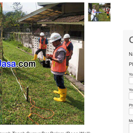
C
N
P
Yo
Yo
Ph
Me