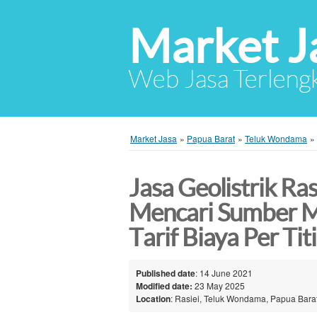
Market J
Web Jasa Terlengk
Market Jasa
»
Papua Barat
»
Teluk Wondama
»
Jasa Geolistrik Ra
Mencari Sumber M
Tarif Biaya Per T
Published date
: 14 June 2021
Modified date:
23 May 2025
Location
: Rasiei, Teluk Wondama, Papua Barat