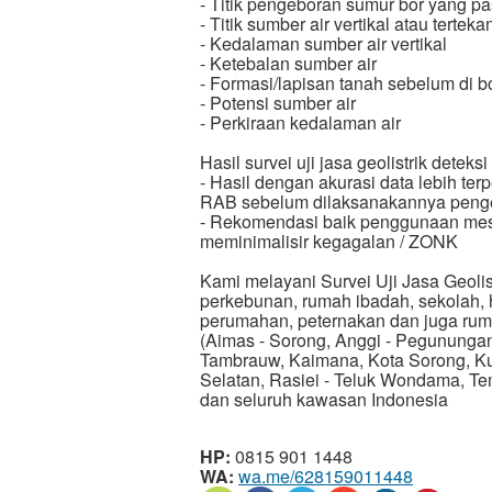
- Titik pengeboran sumur bor yang pa
- Titik sumber air vertikal atau terteka
- Kedalaman sumber air vertikal
- Ketebalan sumber air
- Formasi/lapisan tanah sebelum di b
- Potensi sumber air
- Perkiraan kedalaman air
Hasil survei uji jasa geolistrik detek
- Hasil dengan akurasi data lebih t
RAB sebelum dilaksanakannya peng
- Rekomendasi baik penggunaan mesin
meminimalisir kegagalan / ZONK
Kami melayani Survei Uji Jasa Geolist
perkebunan, rumah ibadah, sekolah, h
perumahan, peternakan dan juga rum
(Aimas - Sorong, Anggi - Pegunungan A
Tambrauw, Kaimana, Kota Sorong, Ku
Selatan, Rasiei - Teluk Wondama, Te
dan seluruh kawasan Indonesia
HP:
0815 901 1448
WA:
wa.me/628159011448