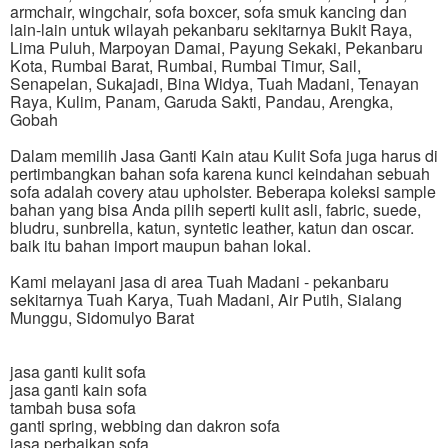
armchair, wingchair, sofa boxcer, sofa smuk kancing dan
lain-lain untuk wilayah pekanbaru sekitarnya Bukit Raya,
Lima Puluh, Marpoyan Damai, Payung Sekaki, Pekanbaru
Kota, Rumbai Barat, Rumbai, Rumbai Timur, Sail,
Senapelan, Sukajadi, Bina Widya, Tuah Madani, Tenayan
Raya, Kulim, Panam, Garuda Sakti, Pandau, Arengka,
Gobah
Dalam memilih Jasa Ganti Kain atau Kulit Sofa juga harus di
pertimbangkan bahan sofa karena kunci keindahan sebuah
sofa adalah covery atau upholster. Beberapa koleksi sample
bahan yang bisa Anda pilih seperti kulit asli, fabric, suede,
bludru, sunbrella, katun, syntetic leather, katun dan oscar.
baik itu bahan import maupun bahan lokal.
Kami melayani jasa di area Tuah Madani - pekanbaru
sekitarnya Tuah Karya, Tuah Madani, Air Putih, Sialang
Munggu, Sidomulyo Barat
jasa ganti kulit sofa
jasa ganti kain sofa
tambah busa sofa
ganti spring, webbing dan dakron sofa
jasa perbaikan sofa