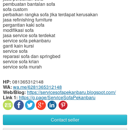
pembuatan bantalan sofa
sofa custom
perbaikan rangka sofa jika terdapat kerusakan
jasa refinishing furniture
pergantian kaki sofa
modifikasi sofa
jasa service sofa terdekat
service sofa pekanbaru
ganti kain kursi
service sofa
reparasi sofa dan springbed
service sofa krian
service sofa murah
HP:
081365312148
WA:
wa.me/6281365312148
Web/Blog:
https://servicesofapekanbaru.blogspot.com/
Link 1:
https://g.page/ServiceSofaPekanbaru
Contact seller