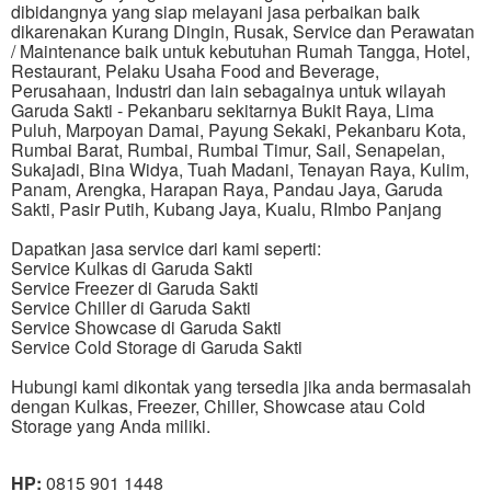
dibidangnya yang siap melayani jasa perbaikan baik
dikarenakan Kurang Dingin, Rusak, Service dan Perawatan
/ Maintenance baik untuk kebutuhan Rumah Tangga, Hotel,
Restaurant, Pelaku Usaha Food and Beverage,
Perusahaan, Industri dan lain sebagainya untuk wilayah
Garuda Sakti - Pekanbaru sekitarnya Bukit Raya, Lima
Puluh, Marpoyan Damai, Payung Sekaki, Pekanbaru Kota,
Rumbai Barat, Rumbai, Rumbai Timur, Sail, Senapelan,
Sukajadi, Bina Widya, Tuah Madani, Tenayan Raya, Kulim,
Panam, Arengka, Harapan Raya, Pandau Jaya, Garuda
Sakti, Pasir Putih, Kubang Jaya, Kualu, RImbo Panjang
Dapatkan jasa service dari kami seperti:
Service Kulkas di Garuda Sakti
Service Freezer di Garuda Sakti
Service Chiller di Garuda Sakti
Service Showcase di Garuda Sakti
Service Cold Storage di Garuda Sakti
Hubungi kami dikontak yang tersedia jika anda bermasalah
dengan Kulkas, Freezer, Chiller, Showcase atau Cold
Storage yang Anda miliki.
HP:
0815 901 1448