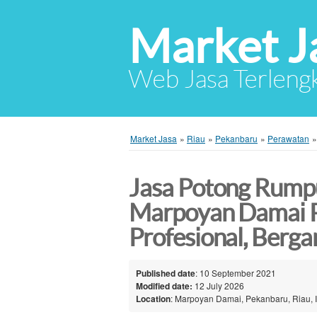
Market J
Web Jasa Terlengk
Market Jasa
»
Riau
»
Pekanbaru
»
Perawatan
Jasa Potong Rump
Marpoyan Damai P
Profesional, Berg
Published date
: 10 September 2021
Modified date:
12 July 2026
Location
: Marpoyan Damai, Pekanbaru, Riau, 