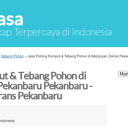
asa
ap Terpercaya di Indonesia
»
Tebang Pohon
»
Jasa Potong Rumput & Tebang Pohon di Marpoyan Damai Pekanb
ut & Tebang Pohon di
ekanbaru Pekanbaru -
arans Pekanbaru
Indonesia