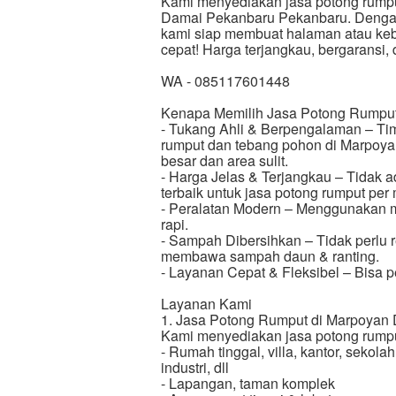
Kami menyediakan jasa potong rumpu
Damai Pekanbaru Pekanbaru. Dengan
kami siap membuat halaman atau ke
cepat! Harga terjangkau, bergaransi, d
WA - 085117601448
Kenapa Memilih Jasa Potong Rumpu
- Tukang Ahli & Berpengalaman – Ti
rumput dan tebang pohon di Marpoy
besar dan area sulit.
- Harga Jelas & Terjangkau – Tidak
terbaik untuk jasa potong rumput per
- Peralatan Modern – Menggunakan me
rapi.
- Sampah Dibersihkan – Tidak perlu r
membawa sampah daun & ranting.
- Layanan Cepat & Fleksibel – Bisa pe
Layanan Kami
1. Jasa Potong Rumput di Marpoyan
Kami menyediakan jasa potong rumpu
- Rumah tinggal, villa, kantor, sekola
industri, dll
- Lapangan, taman komplek