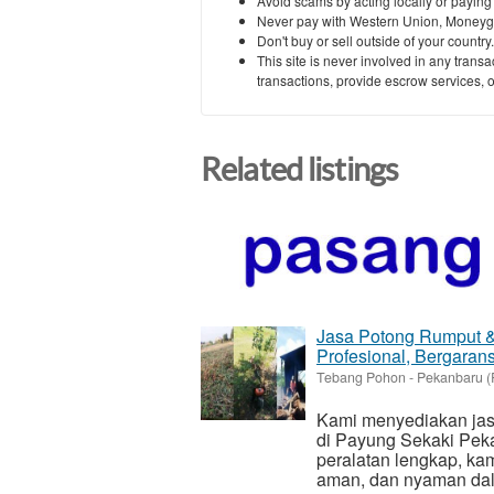
Avoid scams by acting locally or paying
Never pay with Western Union, Moneyg
Don't buy or sell outside of your countr
This site is never involved in any tran
transactions, provide escrow services, or 
Related listings
Jasa Potong Rumput &
Profesional, Bergarans
Tebang Pohon
-
Pekanbaru (
Kami menyediakan jasa
di Payung Sekaki Pek
peralatan lengkap, ka
aman, dan nyaman dala