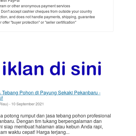
 with PayPal
ram or other anonymous payment services
y. Don't accept cashier cheques from outside your country
saction, and does not handle payments, shipping, guarantee
offer "buyer protection" or "seller certification"
 Tebang Pohon di Payung Sekaki Pekanbaru -
i!
Riau)
-
10 September 2021
 potong rumput dan jasa tebang pohon profesional
anbaru. Dengan tim tukang berpengalaman dan
mi siap membuat halaman atau kebun Anda rapi,
m waktu cepat! Harga terjang...