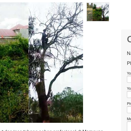
C
N
P
Yo
Yo
Ph
Me