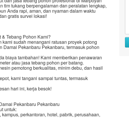
t dan jasa tebang pohon profesional di Marpoyan
 tim tukang berpengalaman dan peralatan lengkap,
bun Anda rapi, aman, dan nyaman dalam waktu
an gratis survei lokasi!
t & Tebang Pohon Kami?
m kami sudah menangani ratusan proyek potong
an Damai Pekanbaru Pekanbaru, termasuk pohon
 ada biaya tambahan! Kami memberikan penawaran
 meter atau jasa tebang pohon per batang.
sin pemotong berkualitas, minim debu, dan hasil
epot, kami tangani sampai tuntas, termasuk
san hari ini, kerja besok!
 Damai Pekanbaru Pekanbaru
t untuk:
h, kampus, perkantoran, hotel, pabrik, perusahaan,