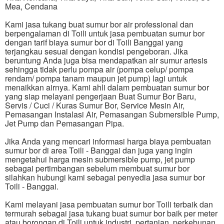
Mea, Cendana
Kami jasa tukang buat sumur bor air professional dan
berpengalaman di Toili untuk jasa pembuatan sumur bor
dengan tarif biaya sumur bor di Toili Banggai yang
terjangkau sesuai dengan kondisi pengeboran. Jika
beruntung Anda juga bisa mendapatkan air sumur artesis
sehingga tidak perlu pompa air (pompa celup/ pompa
rendam/ pompa tanam maupun jet pump) lagi untuk
menaikkan airnya. Kami ahli dalam pembuatan sumur bor
yang siap melayani pengerjaan Buat Sumur Bor Baru,
Servis / Cuci / Kuras Sumur Bor, Service Mesin Air,
Pemasangan Instalasi Air, Pemasangan Submersible Pump,
Jet Pump dan Pemasangan Pipa.
Jika Anda yang mencari informasi harga biaya pembuatan
sumur bor di area Toili - Banggai dan juga yang ingin
mengetahui harga mesin submersible pump, jet pump
sebagai pertimbangan sebelum membuat sumur bor
silahkan hubungi kami sebagai penyedia jasa sumur bor
Toili - Banggai.
Kami melayani jasa pembuatan sumur bor Toili terbaik dan
termurah sebagai jasa tukang buat sumur bor baik per meter
atau borongan di Toili untuk industri, pertanian, perkebunan,