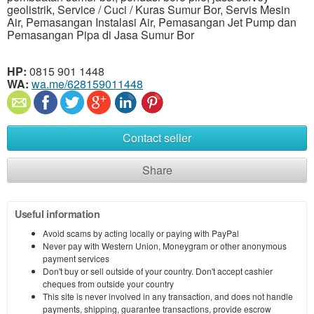
geolistrik, Service / Cuci / Kuras Sumur Bor, Servis Mesin
Air, Pemasangan Instalasi Air, Pemasangan Jet Pump dan
Pemasangan Pipa di Jasa Sumur Bor
HP:
0815 901 1448
WA:
wa.me/628159011448
Contact seller
Share
Useful information
Avoid scams by acting locally or paying with PayPal
Never pay with Western Union, Moneygram or other anonymous
payment services
Don't buy or sell outside of your country. Don't accept cashier
cheques from outside your country
This site is never involved in any transaction, and does not handle
payments, shipping, guarantee transactions, provide escrow