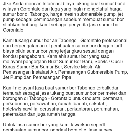
Jika Anda mencari informasi biaya tukang buat sumur bor di
wilayah Gorontalo dan juga yang ingin mengetahui harga
sumur bor di Tabongo, harga mesin submersible pump, jet
pump sebagai pertimbangan sebelum membuat sumur bor
silahkan hubungi kami sebagai penyedia jasa sumur bor
Gorontalo
Kami tukang sumur bor air Tabongo - Gorontalo professional
dan berpengalaman di pembuatan sumur bor dengan tarif
biaya bikin sumur bor yang terjangkau sesuai dengan
kondisi pengeboran. Kami ahli sumur bor yang siap
melayani pengerjaan Buat Sumur Bor Baru, Servis / Cuci /
Kuras Sumur Bor Sumur Bor, Service Mesin Air,
Pemasangan Instalasi Air, Pemasangan Submersible Pump,
Jet Pump dan Pemasangan Pipa
Kami melayani jasa buat sumur bor Tabongo terbaik dan
termurah sebagai jasa tukang buat sumur bor per meter dan
borongan di Tabongo - Gorontalo untuk industri, pertanian,
perkebunan, persawahan, rumah ibadah, sekolah,
hotel/wisma/villa, perusahaan, perkantoran, perumahan,
peternakan dan juga rumah tangga
Untuk jasa sumur bor yang kami tawarkan seperti
pembuatan sumur bor, pondasi bore pile, jasa survey