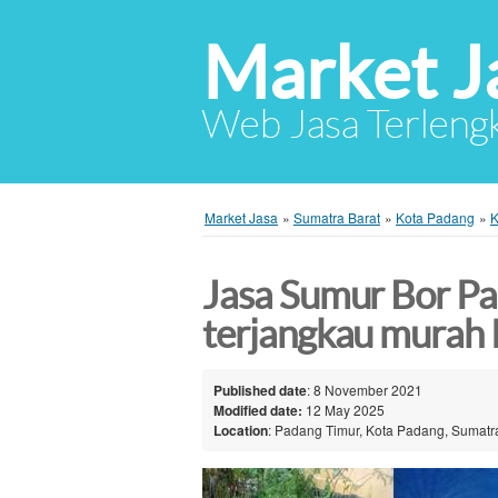
Market J
Web Jasa Terlengk
Market Jasa
»
Sumatra Barat
»
Kota Padang
»
K
Jasa Sumur Bor Pa
terjangkau murah
Published date
: 8 November 2021
Modified date:
12 May 2025
Location
: Padang Timur, Kota Padang, Sumatra