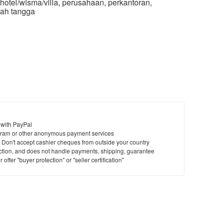
otel/wisma/villa, perusahaan, perkantoran,
mah tangga
 with PayPal
ram or other anonymous payment services
y. Don't accept cashier cheques from outside your country
saction, and does not handle payments, shipping, guarantee
offer "buyer protection" or "seller certification"