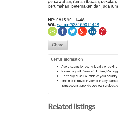
persawahan, rumah ibadah, sekolah, h
perumahan, peternakan dan juga ru
HP:
0815 901 1448
WA:
wa.me/628159011448
Share
Useful information
Avoid scams by acting locally or paying
Never pay with Western Union, Moneyg
Don't buy or sell outside of your countr
This site is never involved in any tran
transactions, provide escrow services, or 
Related listings