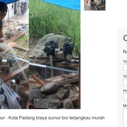
C
N
Yo
Yo
Ph
Me
ur - Kota Padang biaya sumur bor terjangkau murah