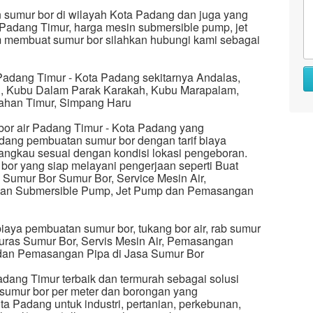
 sumur bor di wilayah Kota Padang dan juga yang
 Padang Timur, harga mesin submersible pump, jet
 membuat sumur bor silahkan hubungi kami sebagai
Padang Timur - Kota Padang sekitarnya Andalas,
ru, Kubu Dalam Parak Karakah, Kubu Marapalam,
ahan Timur, Simpang Haru
or air Padang Timur - Kota Padang yang
dang pembuatan sumur bor dengan tarif biaya
jangkau sesuai dengan kondisi lokasi pengeboran.
bor yang siap melayani pengerjaan seperti Buat
s Sumur Bor Sumur Bor, Service Mesin Air,
ngan Submersible Pump, Jet Pump dan Pemasangan
aya pembuatan sumur bor, tukang bor air, rab sumur
 Kuras Sumur Bor, Servis Mesin Air, Pemasangan
 dan Pemasangan Pipa di Jasa Sumur Bor
ang Timur terbaik dan termurah sebagai solusi
 sumur bor per meter dan borongan yang
a Padang untuk industri, pertanian, perkebunan,