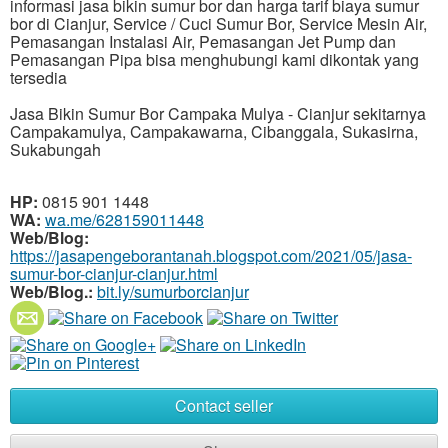
informasi jasa bikin sumur bor dan harga tarif biaya sumur
bor di Cianjur, Service / Cuci Sumur Bor, Service Mesin Air,
Pemasangan Instalasi Air, Pemasangan Jet Pump dan
Pemasangan Pipa bisa menghubungi kami dikontak yang
tersedia
Jasa Bikin Sumur Bor Campaka Mulya - Cianjur sekitarnya
Campakamulya, Campakawarna, Cibanggala, Sukasirna,
Sukabungah
HP:
0815 901 1448
WA:
wa.me/628159011448
Web/Blog:
https://jasapengeborantanah.blogspot.com/2021/05/jasa-
sumur-bor-cianjur-cianjur.html
Web/Blog.:
bit.ly/sumurborcianjur
Contact seller