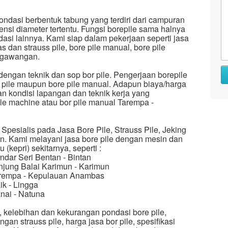
ondasi berbentuk tabung yang terdiri dari campuran
nsi diameter tertentu. Fungsi borepile sama halnya
asi lainnya. Kami siap dalam pekerjaan seperti jasa
dan strauss pile, bore pile manual, bore pile
e gawangan.
 dengan teknik dan sop bor pile. Pengerjaan borepile
r pile maupun bore pile manual. Adapun biaya/harga
n kondisi lapangan dan teknik kerja yang
pile machine atau bor pile manual Tarempa -
Spesialis pada Jasa Bore Pile, Strauss Pile, Jeking
an. Kami melayani jasa bore pile dengan mesin dan
kepri) sekitarnya, seperti :
ndar Seri Bentan - Bintan
anjung Balai Karimun - Karimun
Tarempa - Kepulauan Anambas
ik - Lingga
anai - Natuna
e, kelebihan dan kekurangan pondasi bore pile,
gan strauss pile, harga jasa bor pile, spesifikasi