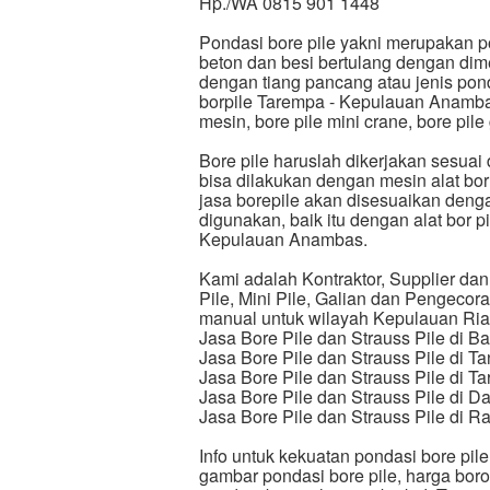
Hp./WA 0815 901 1448
Pondasi bore pile yakni merupakan p
beton dan besi bertulang dengan dime
dengan tiang pancang atau jenis pond
borpile Tarempa - Kepulauan Anambas 
mesin, bore pile mini crane, bore pil
Bore pile haruslah dikerjakan sesuai
bisa dilakukan dengan mesin alat bo
jasa borepile akan disesuaikan denga
digunakan, baik itu dengan alat bor 
Kepulauan Anambas.
Kami adalah Kontraktor, Supplier dan 
Pile, Mini Pile, Galian dan Pengecor
manual untuk wilayah Kepulauan Riau (
Jasa Bore Pile dan Strauss Pile di Ba
Jasa Bore Pile dan Strauss Pile di T
Jasa Bore Pile dan Strauss Pile di 
Jasa Bore Pile dan Strauss Pile di Da
Jasa Bore Pile dan Strauss Pile di R
Info untuk kekuatan pondasi bore pil
gambar pondasi bore pile, harga boron