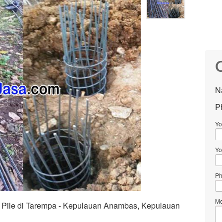
C
N
P
Yo
Yo
Ph
Me
s Pile di Tarempa - Kepulauan Anambas, Kepulauan