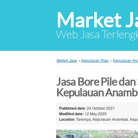
Market J
Web Jasa Terlengk
Market Jasa
»
Kepulauan Riau
»
Kepulauan A
Jasa Bore Pile dan
Kepulauan Anamb
Published date
: 24 October 2021
Modified date:
12 May 2025
Location
: Tarempa, Kepulauan Anambas, Kepu