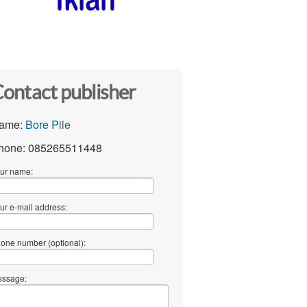
ontact publisher
ame:
Bore Pile
hone: 085265511448
ur name:
ur e-mail address:
one number (optional):
ssage: