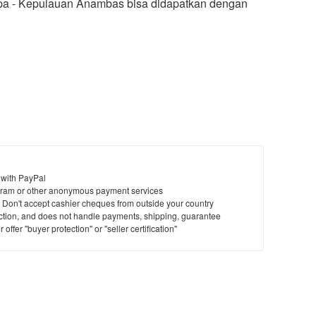
empa - Kepulauan Anambas bisa didapatkan dengan
 with PayPal
ram or other anonymous payment services
y. Don't accept cashier cheques from outside your country
saction, and does not handle payments, shipping, guarantee
offer "buyer protection" or "seller certification"