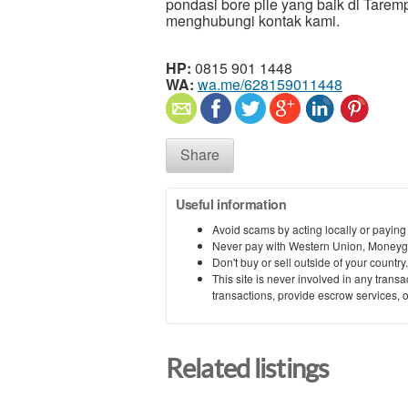
pondasi bore pile yang baik di Tar
menghubungi kontak kami.
HP:
0815 901 1448
WA:
wa.me/628159011448
Share
Useful information
Avoid scams by acting locally or paying
Never pay with Western Union, Moneyg
Don't buy or sell outside of your countr
This site is never involved in any tran
transactions, provide escrow services, or 
Related listings