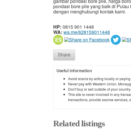
gambar pondasi bore pile, harga boron
pondasi bore pile yang baik di Pula
dengan menghubungi kontak kami.
HP:
0815 901 1448
WA:
wa.me/628159011448
Share
Useful information
Avoid scams by acting locally or paying
Never pay with Western Union, Moneyg
Don't buy or sell outside of your countr
This site is never involved in any tran
transactions, provide escrow services, or 
Related listings