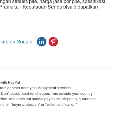
gan strauss pile, harga jasa bor pile, spesifikasi
u Pramuka - Kepulauan Seribu bisa didapatkan
 with PayPal
ram or other anonymous payment services
y. Don't accept cashier cheques from outside your country
saction, and does not handle payments, shipping, guarantee
offer "buyer protection" or "seller certification"