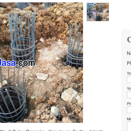
C
N
P
Yo
Yo
Ph
Me