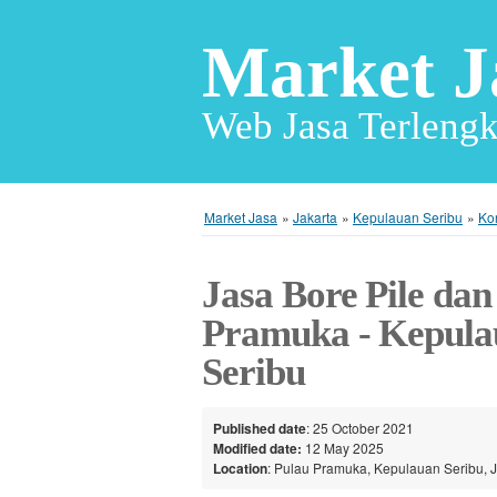
Market J
Web Jasa Terlengk
Market Jasa
»
Jakarta
»
Kepulauan Seribu
»
Ko
Jasa Bore Pile dan
Pramuka - Kepula
Seribu
Published date
: 25 October 2021
Modified date:
12 May 2025
Location
: Pulau Pramuka, Kepulauan Seribu, J