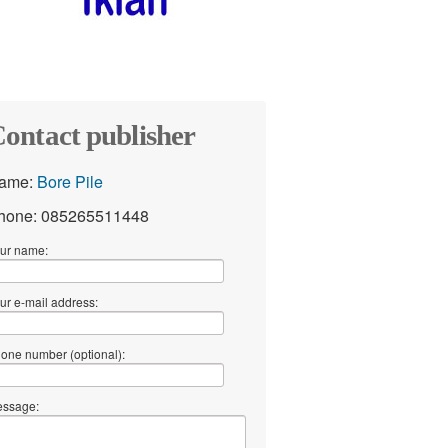
ontact publisher
ame:
Bore Pile
hone: 085265511448
ur name:
ur e-mail address:
one number (optional):
ssage: