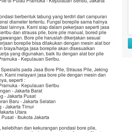
Pile di Pulau Pramuka - Kepulauan Seribu, Jakarta
ondasi berbentuk tabung yang terdiri dari campuran
nsi diameter tertentu. Fungsi borepile sama halnya
asi lainnya. Kami siap dalam pekerjaan seperti jasa
ribu dan strauss pile, bore pile manual, bored pile
e gawangan. Bore pile haruslah dikerjakan sesuai
erjaan borepile bisa dilakukan dengan mesin alat bor
n biaya/harga jasa borepile akan disesuaikan
rja yang digunakan, baik itu dengan alat bor pile
Pramuka - Kepulauan Seribu.
Spesialis pada Jasa Bore Pile, Strauss Pile, Jeking
an. Kami melayani jasa bore pile dengan mesin dan
ya, seperti :
u Pramuka - Kepulauan Seribu
ngan - Jakarta Barat
g - Jakarta Pusat
oran Baru - Jakarta Selatan
 - Jakarta Timur
Jakarta Utara
 Pusat - Ibukota Jakarta
e, kelebihan dan kekurangan pondasi bore pile,