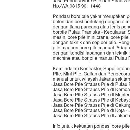
Jasa Pondasi Bore Pile dan Strauss 
Hp./WA 0815 901 1448
Pondasi bore pile yakni merupakan p
beton dan besi bertulang dengan dime
dengan tiang pancang atau jenis pond
borpile Pulau Pramuka - Kepulauan Se
mesin, bore pile mini crane, bore pil
dengan teknik dan sop bor pile. Peng
pile maupun bore pile manual. Adapu
dengan kondisi lapangan dan teknik ke
machine atau bor pile manual Pulau 
Kami adalah Kontraktor, Supplier dan 
Pile, Mini Pile, Galian dan Pengecor
manual untuk wilayah Jakarta sekitarn
Jasa Bore Pile Strauss Pile di Pula
Jasa Bore Pile Strauss Pile di Kemba
Jasa Bore Pile Strauss Pile di Menten
Jasa Bore Pile Strauss Pile di Kebay
Jasa Bore Pile Strauss Pile di Cakung
Jasa Bore Pile Strauss Pile di Koja - 
Jasa Bore Pile Strauss Pile di Jakarta
Info untuk kekuatan pondasi bore pil