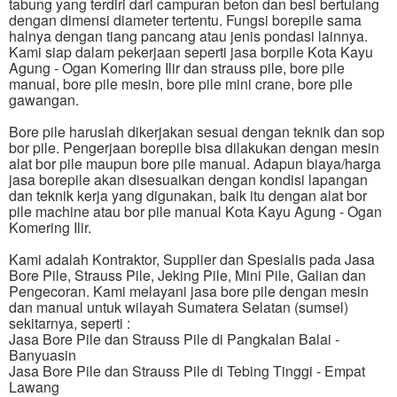
tabung yang terdiri dari campuran beton dan besi bertulang
dengan dimensi diameter tertentu. Fungsi borepile sama
halnya dengan tiang pancang atau jenis pondasi lainnya.
Kami siap dalam pekerjaan seperti jasa borpile Kota Kayu
Agung - Ogan Komering Ilir dan strauss pile, bore pile
manual, bore pile mesin, bore pile mini crane, bore pile
gawangan.
Bore pile haruslah dikerjakan sesuai dengan teknik dan sop
bor pile. Pengerjaan borepile bisa dilakukan dengan mesin
alat bor pile maupun bore pile manual. Adapun biaya/harga
jasa borepile akan disesuaikan dengan kondisi lapangan
dan teknik kerja yang digunakan, baik itu dengan alat bor
pile machine atau bor pile manual Kota Kayu Agung - Ogan
Komering Ilir.
Kami adalah Kontraktor, Supplier dan Spesialis pada Jasa
Bore Pile, Strauss Pile, Jeking Pile, Mini Pile, Galian dan
Pengecoran. Kami melayani jasa bore pile dengan mesin
dan manual untuk wilayah Sumatera Selatan (sumsel)
sekitarnya, seperti :
Jasa Bore Pile dan Strauss Pile di Pangkalan Balai -
Banyuasin
Jasa Bore Pile dan Strauss Pile di Tebing Tinggi - Empat
Lawang