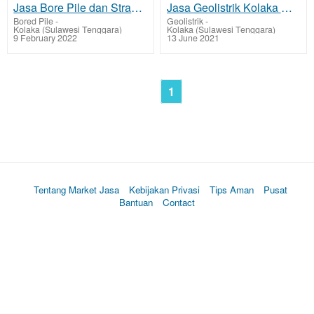
Jasa Bore Pile dan Strauss Pile Kolaka
Jasa Geolistrik Kolaka Mencari Sumber Lapisan Air Bawah Tanah Tarif Biaya Per Titik Murah
Bored Pile
-
Geolistrik
-
Kolaka (Sulawesi Tenggara)
Kolaka (Sulawesi Tenggara)
9 February 2022
13 June 2021
1
Tentang Market Jasa
Kebijakan Privasi
Tips Aman
Pusat
Bantuan
Contact