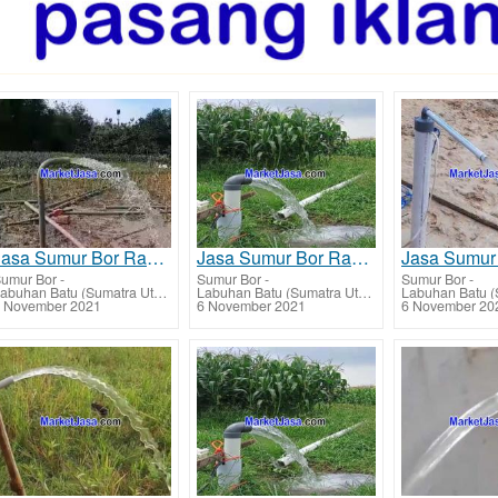
Jasa Sumur Bor Rantau Prapat - Labuhanbatu ahli tarif harga murah
Jasa Sumur Bor Rantau Selatan - Labuhanbatu ahli tarif harga murah
umur Bor
-
Sumur Bor
-
Sumur Bor
-
Labuhan Batu (Sumatra Utara)
Labuhan Batu (Sumatra Utara)
 November 2021
6 November 2021
6 November 20