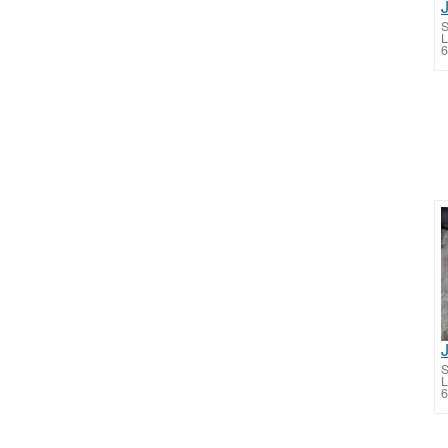
S
6
S
6