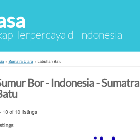
asa
ap Terpercaya di Indonesia
sia
»
Sumatra Utara
»
Labuhan Batu
Sumur Bor - Indonesia - Sumatra
Batu
- 10 of 10 listings
istings