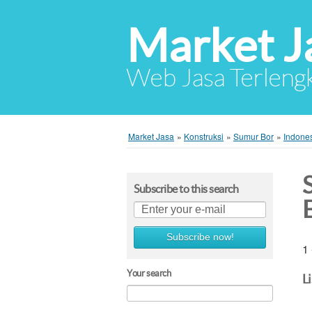
Market J
Web Jasa Terlengk
Market Jasa
»
Konstruksi
»
Sumur Bor
»
Indone
Subscribe to this search
Subscribe now!
1 
Your search
L