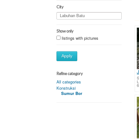
City
Show only
listings with pictures
Apply
Refine category
S
All categories
6
Konstruksi
Sumur Bor