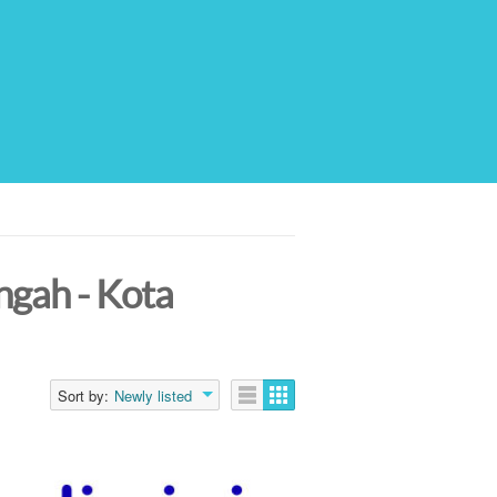
ngah - Kota
Sort by:
Newly listed