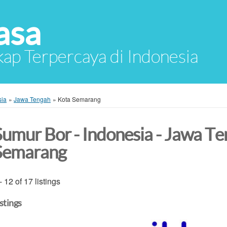
asa
ap Terpercaya di Indonesia
sia
»
Jawa Tengah
»
Kota Semarang
Sumur Bor - Indonesia - Jawa Te
Semarang
- 12 of 17 listings
istings