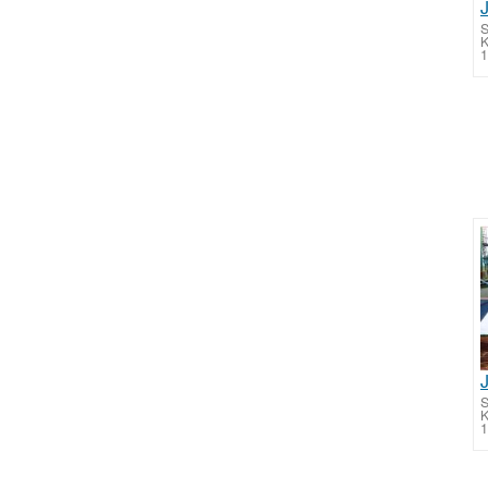
S
1
S
1