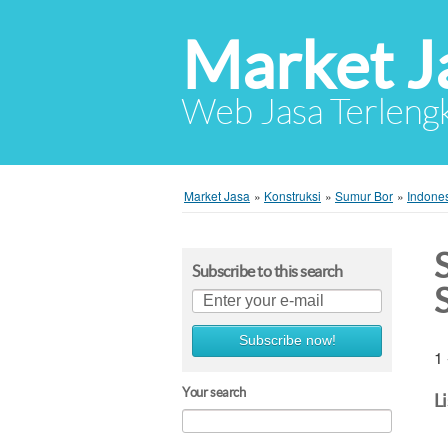
Market J
Web Jasa Terlengk
Market Jasa
»
Konstruksi
»
Sumur Bor
»
Indone
Subscribe to this search
Subscribe now!
1 
Your search
L