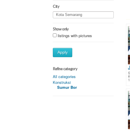
City
Show only
listings with pictures
Apply
Refine category
S
All categories
1
Konstruksi
Sumur Bor