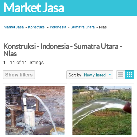
Market Jasa
Market Jasa
»
Konstruksi
»
Indonesia
»
Sumatra Utara
»
Nias
Konstruksi - Indonesia - Sumatra Utara -
Nias
1 - 11 of 11 listings
Show filters
Sort by:
Newly listed
Listings