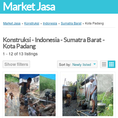
Market Jasa
Market Jasa
»
Konstruksi
»
Indonesia
»
Sumatra Barat
»
Kota Padang
Konstruksi - Indonesia - Sumatra Barat -
Kota Padang
1 - 12 of 13 listings
Show filters
Sort by:
Newly listed
Listings